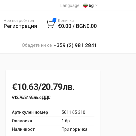
Language:
bg
Нов потребител
Количка
0
Регистрация
€0.00 / BGN0.00
+359 (2) 981 2841
Обадете ни се
€10.63/20.79лв.
€12.76/24.95лв. с ДДС
Артикулен номер
5611 65 310
Опаковка
1 бр.
Наличност
При поръчка