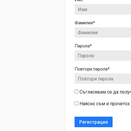
Фамилия
*
Парола
*
Повтори парола
*
Съгласявам се да получ
Наясно съм и прочетох
Регистрация