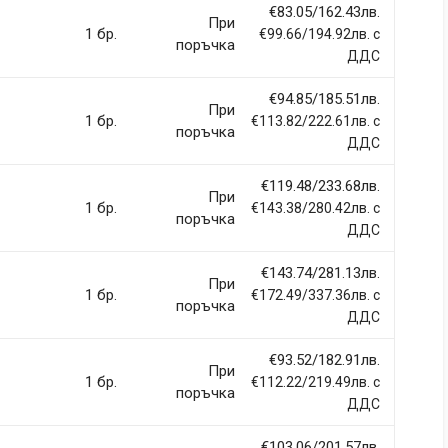
€83.05/162.43лв.
При
1 бр.
€99.66/194.92лв. с
поръчка
ДДС
€94.85/185.51лв.
llentesque hendrerit eros laoreet suscipit ultrices.
При
1 бр.
€113.82/222.61лв. с
поръчка
ДДС
(current)
2
3
4
9
€119.48/233.68лв.
При
1 бр.
€143.38/280.42лв. с
поръчка
ДДС
€143.74/281.13лв.
При
1 бр.
€172.49/337.36лв. с
Email Address
поръчка
ДДС
€93.52/182.91лв.
При
1 бр.
€112.22/219.49лв. с
поръчка
ДДС
€103.06/201.57лв.