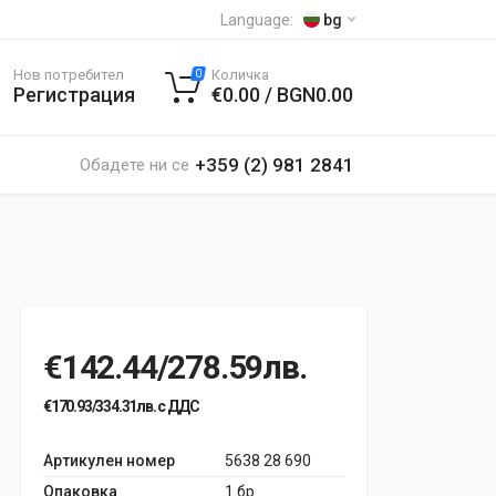
Language:
bg
Нов потребител
Количка
0
Регистрация
€0.00 / BGN0.00
+359 (2) 981 2841
Обадете ни се
€142.44/278.59лв.
€170.93/334.31лв. с ДДС
Артикулен номер
5638 28 690
Опаковка
1 бр.