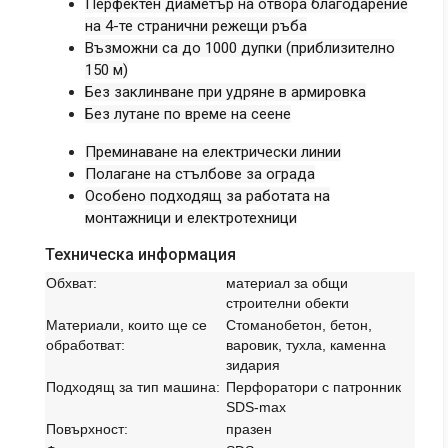
Перфектен диаметър на отвора благодарение
на 4-те странични режещи ръба
Възможни са до 1000 дупки (приблизително
150 м)
Без заклинване при удряне в армировка
Без лутане по време на сеене
Преминаване на електрически линии
Полагане на стълбове за ограда
Особено подходящ за работата на
монтажници и електротехници
Техническа информация
Обхват:
материал за общи
строителни обекти
Материали, които ще се
Стоманобетон, бетон,
обработват:
варовик, тухла, каменна
зидария
Подходящ за тип машина:
Перфоратори с патронник
SDS-max
Повърхност:
празен