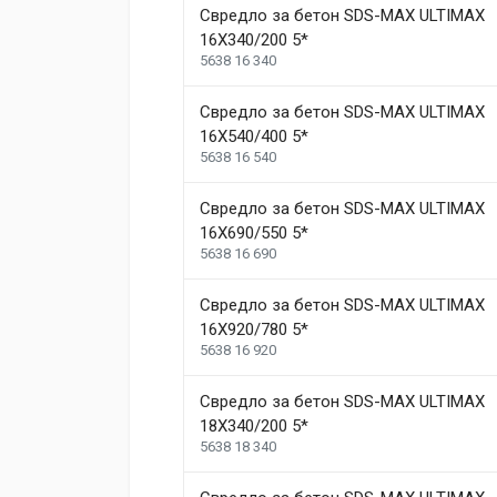
Weight
1.5 kg
Свредло за бетон SDS-MAX ULTIMAX
16X340/200 5*
Helena Garcia
5638 16 340
Dimensions
2 January, 2018
Свредло за бетон SDS-MAX ULTIMAX
Duis ac lectus scelerisque quam blandit egestas. Pe
Length
99 mm
16X540/400 5*
5638 16 540
Width
207 mm
1
Height
208 mm
Свредло за бетон SDS-MAX ULTIMAX
16X690/550 5*
5638 16 690
Write A Review
Свредло за бетон SDS-MAX ULTIMAX
16X920/780 5*
Review Stars
Your Name
5638 16 920
Свредло за бетон SDS-MAX ULTIMAX
Your Review
18X340/200 5*
5638 18 340