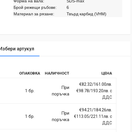
Форма на вала:
SDS-max
Брой режещи ръбове:
6
Материал за рязане:
Твърд карбид (VHM)
Избери артукул
tic
ОПАКОВКА
НАЛИЧНОСТ
ЦЕНА
rdiet vitae sodales in, maximus ut lectus. Vivamus commodo
itur imperdiet ultrices fermentum.
€82.32/161.00лв.
При
1 бр.
€98.78/193.20лв. с
поръчка
ДДС
€94.21/184.26лв.
При
ci, eget tincidunt ex semper sit amet. Nullam neque justo, sodales
1 бр.
€113.05/221.11лв. с
поръчка
 sapien et fringilla facilisis. Nam maximus consectetur diam. Nulla
ДДС