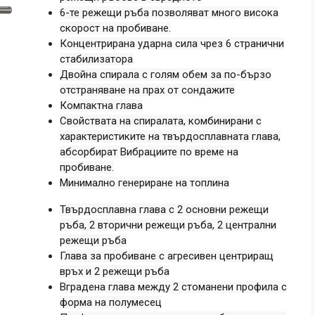
6-те режещи ръба позволяват много висока
скорост на пробиване.
Концентрирана ударна сила чрез 6 странични
стабилизатора
Двойна спирала с голям обем за по-бързо
отстраняване на прах от сондажите
Компактна глава
Свойствата на спиралата, комбинирани с
характеристиките на твърдосплавната глава,
абсорбират Вибрациите по време на
пробиване.
Минимално генериране на топлина
Твърдосплавна глава с 2 основни режещи
ръба, 2 вторични режещи ръба, 2 централни
режещи ръба
Глава за пробиване с агресивен центриращ
връх и 2 режещи ръба
Вградена глава между 2 стоманени профила с
форма на полумесец