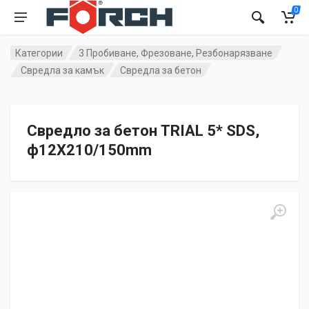
0
Категории
3 Пробиване, Фрезоване, Резбонарязване
Свредла за камък
Свредла за бетон
Свредло за бетон TRIAL 5* SDS,
ф12X210/150mm