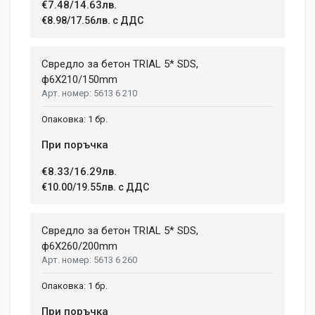
€7.48/14.63лв.
Write A Review
€8.98/17.56лв. с ДДС
Review Stars
Свредло за бетон TRIAL 5* SDS,
ф6X210/150mm
5613 6 210
Your Name
1 бр.
При поръчка
Email Address
€8.33/16.29лв.
€10.00/19.55лв. с ДДС
Your Review
Свредло за бетон TRIAL 5* SDS,
ф6X260/200mm
5613 6 260
1 бр.
При поръчка