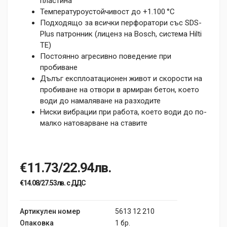
пластина
Температуроустойчивост до +1.100 °C
Подходящо за всички перфоратори със SDS-
Plus патронник (лиценз на Bosch, система Hilti
TE)
Постоянно агресивно поведение при
пробиване
Дълъг експлоатационен живот и скорости на
пробиване на отвори в армиран бетон, което
води до намаляване на разходите
Ниски вибрации при работа, което води до по-
малко натоварване на ставите
€11.73/22.94лв.
€14.08/27.53лв. с ДДС
Артикулен номер
5613 12 210
Опаковка
1 бр.