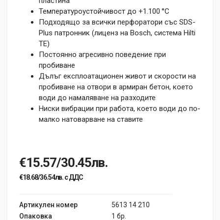
пластина
Температуроустойчивост до +1.100 °C
Подходящо за всички перфоратори със SDS-
Plus патронник (лиценз на Bosch, система Hilti
TE)
Постоянно агресивно поведение при
пробиване
Дълъг експлоатационен живот и скорости на
пробиване на отвори в армиран бетон, което
води до намаляване на разходите
Ниски вибрации при работа, което води до по-
малко натоварване на ставите
€15.57/30.45лв.
€18.68/36.54лв. с ДДС
Артикулен номер
5613 14 210
Опаковка
1 бр.