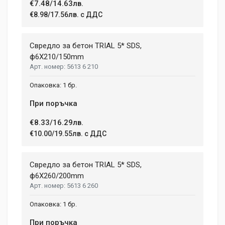
€7.48/14.63лв.
Write A Review
€8.98/17.56лв. с ДДС
Review Stars
Свредло за бетон TRIAL 5* SDS,
ф6X210/150mm
5613 6 210
Your Name
1 бр.
При поръчка
Email Address
€8.33/16.29лв.
€10.00/19.55лв. с ДДС
Your Review
Свредло за бетон TRIAL 5* SDS,
ф6X260/200mm
5613 6 260
1 бр.
При поръчка