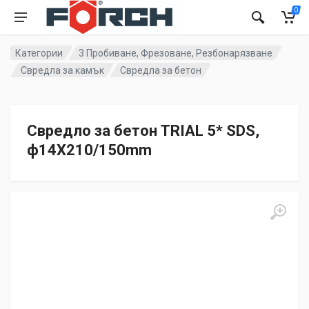
0
Категории
3 Пробиване, Фрезоване, Резбонарязване
Свредла за камък
Свредла за бетон
Свредло за бетон TRIAL 5* SDS,
ф14X210/150mm