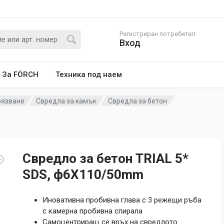
Регистриран потребител
Вход
За FÖRCH
Техника под наем
рязване
Свредла за камък
Свредла за бетон
Свредло за бетон TRIAL 5*
SDS, ф6X110/50mm
Иновативна пробивна глава с 3 режещи ръба
с камерна пробивна спирала
Самоцентриращ се връх на свредлото