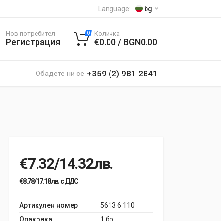
Language:
bg
Нов потребител
Количка
0
Регистрация
€0.00 / BGN0.00
+359 (2) 981 2841
Обадете ни се
€7.32/14.32лв.
€8.78/17.18лв. с ДДС
Артикулен номер
5613 6 110
Опаковка
1 бр.