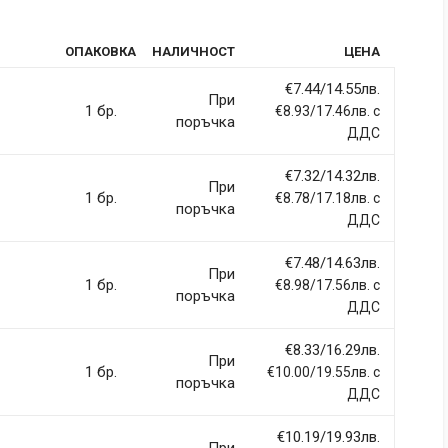
tic
ОПАКОВКА
НАЛИЧНОСТ
ЦЕНА
rdiet vitae sodales in, maximus ut lectus. Vivamus commodo
itur imperdiet ultrices fermentum.
€7.44/14.55лв.
При
1 бр.
€8.93/17.46лв. с
поръчка
ДДС
€7.32/14.32лв.
При
ci, eget tincidunt ex semper sit amet. Nullam neque justo, sodales
1 бр.
€8.78/17.18лв. с
поръчка
 sapien et fringilla facilisis. Nam maximus consectetur diam. Nulla
ДДС
€7.48/14.63лв.
При
1 бр.
€8.98/17.56лв. с
поръчка
ДДС
€8.33/16.29лв.
llentesque hendrerit eros laoreet suscipit ultrices.
При
1 бр.
€10.00/19.55лв. с
поръчка
ДДС
(current)
2
3
4
9
€10.19/19.93лв.