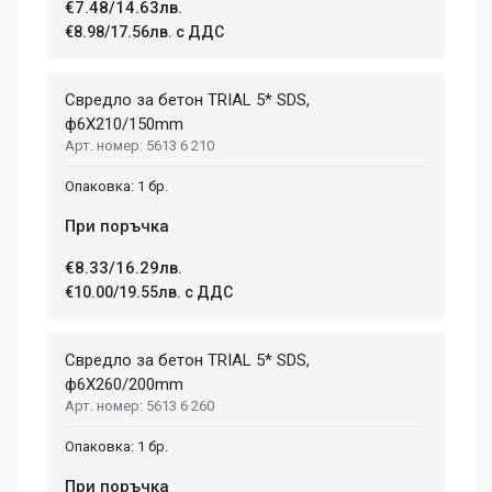
€7.48/14.63лв.
Write A Review
€8.98/17.56лв. с ДДС
Review Stars
Свредло за бетон TRIAL 5* SDS,
ф6X210/150mm
5613 6 210
Your Name
1 бр.
При поръчка
Email Address
€8.33/16.29лв.
€10.00/19.55лв. с ДДС
Your Review
Свредло за бетон TRIAL 5* SDS,
ф6X260/200mm
5613 6 260
1 бр.
При поръчка