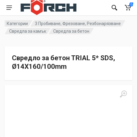
0
Категории
3 Пробиване, Фрезоване, Резбонарязване
Свредла за камък
Свредла за бетон
Свредло за бетон TRIAL 5* SDS,
Ø14X160/100mm