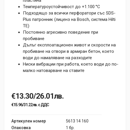
пластина
Температуроустойчивост до +1.100 °C
Подходящо за всички перфоратори със SDS-
Plus патронник (лиценз на Bosch, система Hilti
TE)
Постоянно агресивно поведение при
пробиване
Дълъг експлоатационен живот и скорости на
пробиване на отвори в армиран бетон, което
води до намаляване на разходите
Ниски вибрации при работа, което води до по-
малко натоварване на ставите
€13.30/26.01лв.
€15.96/31.22лв. с ДДС
Артикулен номер
5613 14 160
Опаковка
1 бр.