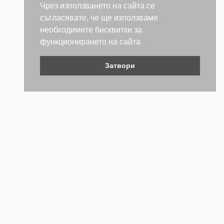
Чрез използването на сайта се
съгласявате, че ще използваме
необходимите бисквитки за
функционирането на сайта
Затвори
Контакти
Не се колебайте да се свържете с нас. Ще се радваме да
бъдем полезни.
ТЕЛЕФОН
+359 (2) 981 2841