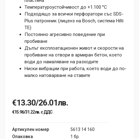
пластина
Температуроустойчивост до +1.100 °C
Подходящо за всички перфоратори със SDS-
Plus патронник (лиценз на Bosch, система Hilti
TE)
Постоянно агресивно поведение при
пробиване
Дълъг експлоатационен живот и скорости на
пробиване на отвори в армиран бетон, което
води до намаляване на разходите
Ниски вибрации при работа, което води до по-
малко натоварване на ставите
€13.30/26.01лв.
€15.96/31.22лв. с ДДС
Артикулен номер
5613 14 160
Опаковка
1 бр.