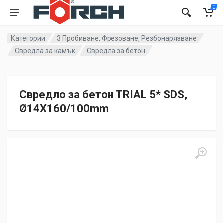
0
Категории
3 Пробиване, Фрезоване, Резбонарязване
Свредла за камък
Свредла за бетон
Свредло за бетон TRIAL 5* SDS,
Ø14X160/100mm