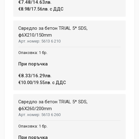
€7.48/14.63лв.
Write A Review
€8.98/17.56лв. с ДДС
Review Stars
Свредло за бетон TRIAL 5* SDS,
ф6X210/150mm
5613 6 210
Your Name
1 бр.
При поръчка
Email Address
€8.33/16.29лв.
€10.00/19.55лв. с ДДС
Your Review
Свредло за бетон TRIAL 5* SDS,
ф6X260/200mm
5613 6 260
1 бр.
При поръчка