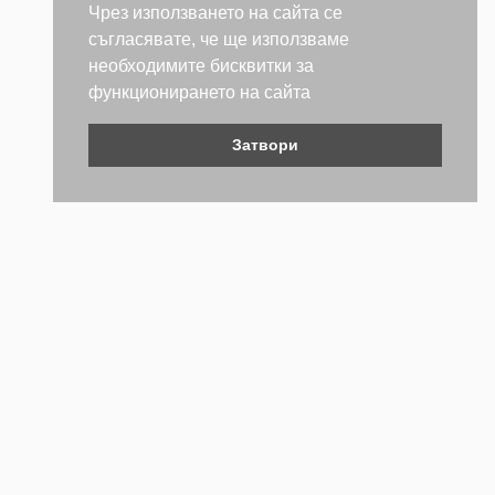
Чрез използването на сайта се
съгласявате, че ще използваме
необходимите бисквитки за
функционирането на сайта
Затвори
Контакти
Не се колебайте да се свържете с нас. Ще се радваме да
бъдем полезни.
ТЕЛЕФОН
+359 (2) 981 2841