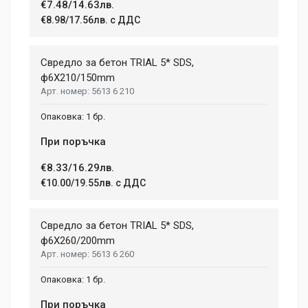
€7.48/14.63лв.
Write A Review
€8.98/17.56лв. с ДДС
Review Stars
Свредло за бетон TRIAL 5* SDS,
ф6X210/150mm
5613 6 210
Your Name
1 бр.
При поръчка
Email Address
€8.33/16.29лв.
€10.00/19.55лв. с ДДС
Your Review
Свредло за бетон TRIAL 5* SDS,
ф6X260/200mm
5613 6 260
1 бр.
При поръчка