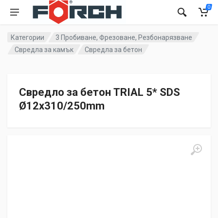
0
Категории
3 Пробиване, Фрезоване, Резбонарязване
Свредла за камък
Свредла за бетон
Свредло за бетон TRIAL 5* SDS
Ø12x310/250mm