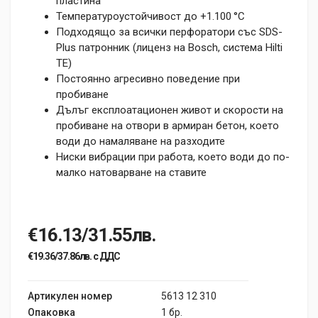
пластина
Температуроустойчивост до +1.100 °C
Подходящо за всички перфоратори със SDS-
Plus патронник (лиценз на Bosch, система Hilti
TE)
Постоянно агресивно поведение при
пробиване
Дълъг експлоатационен живот и скорости на
пробиване на отвори в армиран бетон, което
води до намаляване на разходите
Ниски вибрации при работа, което води до по-
малко натоварване на ставите
€16.13/31.55лв.
€19.36/37.86лв. с ДДС
Артикулен номер
5613 12 310
Опаковка
1 бр.