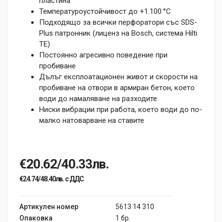
пластина
Температуроустойчивост до +1.100 °C
Подходящо за всички перфоратори със SDS-
Plus патронник (лиценз на Bosch, система Hilti
TE)
Постоянно агресивно поведение при
пробиване
Дълъг експлоатационен живот и скорости на
пробиване на отвори в армиран бетон, което
води до намаляване на разходите
Ниски вибрации при работа, което води до по-
малко натоварване на ставите
€20.62/40.33лв.
€24.74/48.40лв. с ДДС
Артикулен номер
5613 14 310
Опаковка
1 бр.