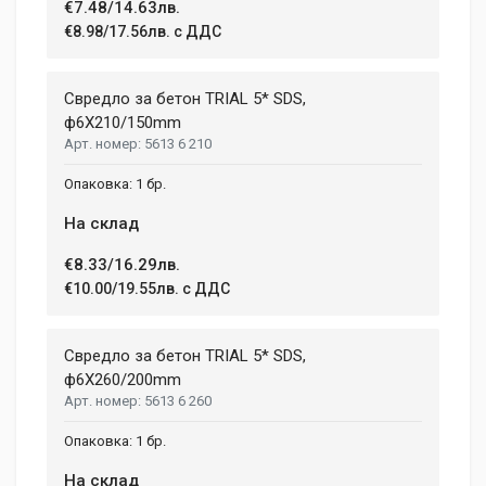
€7.48/14.63лв.
Write A Review
€8.98/17.56лв. с ДДС
Review Stars
Свредло за бетон TRIAL 5* SDS,
ф6X210/150mm
5613 6 210
Your Name
1 бр.
На склад
Email Address
€8.33/16.29лв.
€10.00/19.55лв. с ДДС
Your Review
Свредло за бетон TRIAL 5* SDS,
ф6X260/200mm
5613 6 260
1 бр.
На склад