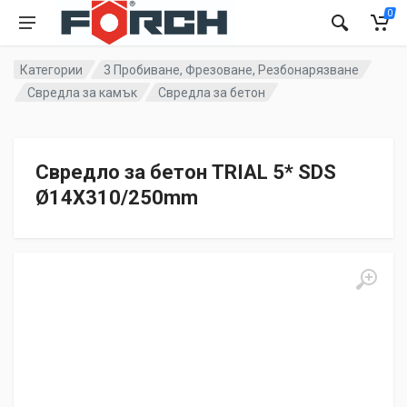
0
Категории
3 Пробиване, Фрезоване, Резбонарязване
Свредла за камък
Свредла за бетон
Свредло за бетон TRIAL 5* SDS
Ø14X310/250mm