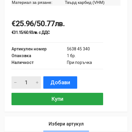
Материал за рязане:
Твърд карбид (VHM)
€25.96/50.77лв.
€31.15/60.93лв. с ДДС
Артикулен номер
5638 45 340
Опаковка
1 бр.
Наличност
При поръчка
Добави
Купи
Избери артукул