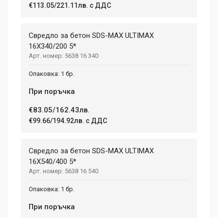
2 January, 2018
€113.05/221.11лв. с ДДС
LENGTH
99 mm
Duis ac lectus scelerisque quam blandit egestas. Pellentesque
Свредло за бетон SDS-MAX ULTIMAX
WIDTH
hendrerit eros laoreet suscipit ultrices.
207 mm
16X340/200 5*
5638 16 340
HEIGHT
208 mm
(current)
1
2
3
4
9
1 бр.
При поръчка
Write A Review
€83.05/162.43лв.
€99.66/194.92лв. с ДДС
Review Stars
Свредло за бетон SDS-MAX ULTIMAX
16X540/400 5*
5638 16 540
Your Name
1 бр.
При поръчка
Email Address