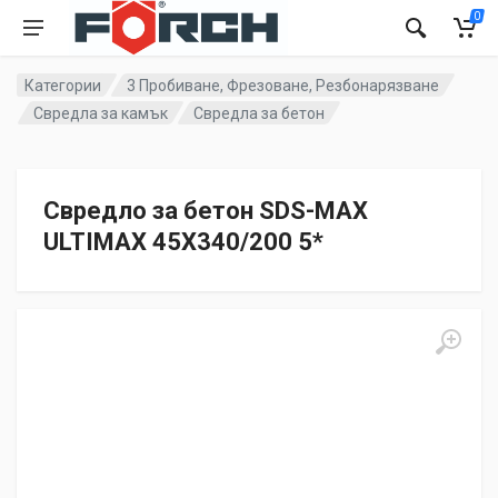
0
Категории
3 Пробиване, Фрезоване, Резбонарязване
Свредла за камък
Свредла за бетон
Свредло за бетон SDS-MAX
ULTIMAX 45X340/200 5*