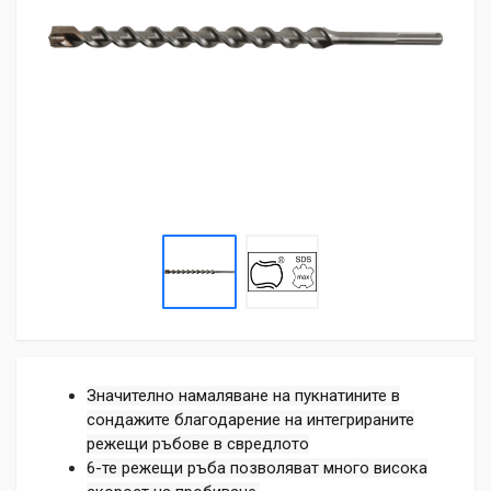
Значително намаляване на пукнатините в
сондажите благодарение на интегрираните
режещи ръбове в свредлото
6-те режещи ръба позволяват много висока