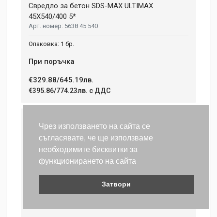
Свредло за бетон SDS-MAX ULTIMAX
45X540/400 5*
5638 45 540
1 бр.
При поръчка
€329.88/645.19лв.
€395.86/774.23лв. с ДДС
Свредло за бетон SDS-MAX ULTIMAX
Чрез използването на сайта се
45X690/550 5*
съгласявате, че ще използваме
5638 45 690
необходимите бисквитки за
1 бр.
функционирането на сайта
При поръчка
Затвори
€350.95/686.40лв.
€421.14/823.68лв. с ДДС