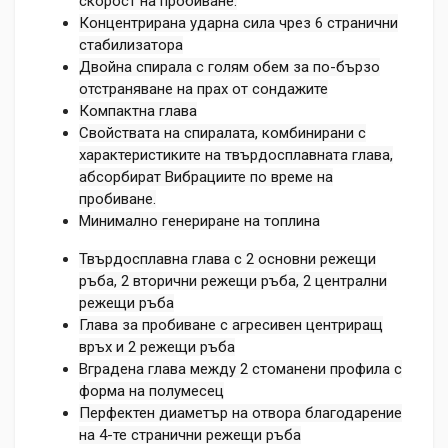
скорост на пробиване.
Концентрирана ударна сила чрез 6 странични
стабилизатора
Двойна спирала с голям обем за по-бързо
отстраняване на прах от сондажите
Компактна глава
Свойствата на спиралата, комбинирани с
характеристиките на твърдосплавната глава,
абсорбират Вибрациите по време на
пробиване.
Минимално генериране на топлина
Твърдосплавна глава с 2 основни режещи
ръба, 2 вторични режещи ръба, 2 централни
режещи ръба
Глава за пробиване с агресивен центриращ
връх и 2 режещи ръба
Вградена глава между 2 стоманени профила с
форма на полумесец
Перфектен диаметър на отвора благодарение
на 4-те странични режещи ръба