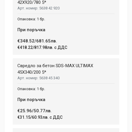
42X920/780 5*
5638 42 920
1 бр.
При поръчка
€348.52/681.65лв.
€418.22/817.98лв. с ДДС
Свредло за бетон SDS-MAX ULTIMAX
45X340/200 5*
5638 45 340
1 бр.
При поръчка
€25.96/50.77лв.
€31.15/60.93лв. с ДДС