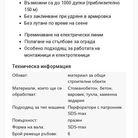
Възможни са до 1000 дупки (приблизително
150 м)
Без заклинване при удряне в армировка
Без лутане по време на сеене
Преминаване на електрически линии
Полагане на стълбове за ограда
Особено подходящ за работата на
монтажници и електротехници
Техническа информация
Обхват:
материал за общи
строителни обекти
Материали, които ще се
Стоманобетон, бетон,
обработват:
варовик, тухла, каменна
зидария
Подходящ за тип машина:
Перфоратори с патронник
SDS-max
Повърхност:
празен
Форма на вала:
SDS-max
Брой режещи ръбове:
6