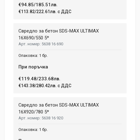
€94.85/185.51лв.
€113.82/222.61лв. с ДДС
Your Review
Свредло за бетон SDS-MAX ULTIMAX
16X690/550 5*
5638 16 690
1 бр.
При поръчка
€119.48/233.68лв.
Post Your Review
€143.38/280.42лв. с ДДС
Свредло за бетон SDS-MAX ULTIMAX
16X920/780 5*
5638 16 920
1 бр.