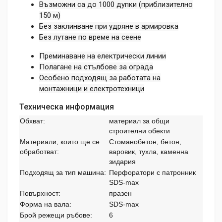
Възможни са до 1000 дупки (приблизително
150 м)
Без заклинване при удряне в армировка
Без лутане по време на сеене
Преминаване на електрически линии
Полагане на стълбове за ограда
Особено подходящ за работата на
монтажници и електротехници
Техническа информация
Обхват:
материал за общи
строителни обекти
Материали, които ще се
Стоманобетон, бетон,
обработват:
варовик, тухла, каменна
зидария
Подходящ за тип машина:
Перфоратори с патронник
SDS-max
Повърхност:
празен
Форма на вала:
SDS-max
Брой режещи ръбове:
6