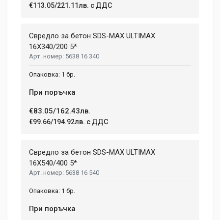
2 January, 2018
€113.05/221.11лв. с ДДС
LENGTH
99 mm
Duis ac lectus scelerisque quam blandit egestas. Pellentesque
Свредло за бетон SDS-MAX ULTIMAX
WIDTH
hendrerit eros laoreet suscipit ultrices.
207 mm
16X340/200 5*
5638 16 340
HEIGHT
208 mm
(current)
1
2
3
4
9
1 бр.
При поръчка
Write A Review
€83.05/162.43лв.
€99.66/194.92лв. с ДДС
Review Stars
Свредло за бетон SDS-MAX ULTIMAX
16X540/400 5*
5638 16 540
Your Name
1 бр.
При поръчка
Email Address