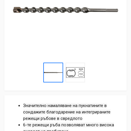
Значително намаляване на пукнатините в
сондажите благодарение на интегрираните
режещи ръбове в свредлото
6-те режещи ръба позволяват много висока