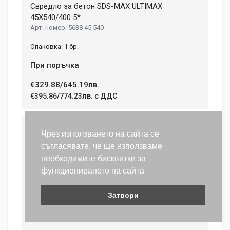
Свредло за бетон SDS-MAX ULTIMAX
45X540/400 5*
5638 45 540
1 бр.
При поръчка
€329.88/645.19лв.
€395.86/774.23лв. с ДДС
Свредло за бетон SDS-MAX ULTIMAX
Чрез използването на сайта се
45X690/550 5*
съгласявате, че ще използваме
5638 45 690
необходимите бисквитки за
1 бр.
функционирането на сайта
При поръчка
Затвори
€350.95/686.40лв.
€421.14/823.68лв. с ДДС