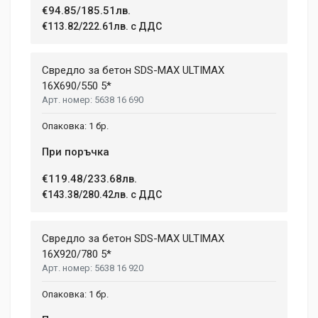
€94.85/185.51лв.
€113.82/222.61лв. с ДДС
Your Review
Свредло за бетон SDS-MAX ULTIMAX
16X690/550 5*
5638 16 690
1 бр.
При поръчка
€119.48/233.68лв.
Post Your Review
€143.38/280.42лв. с ДДС
Свредло за бетон SDS-MAX ULTIMAX
16X920/780 5*
5638 16 920
1 бр.