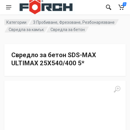
0
Категории
3 Пробиване, Фрезоване, Резбонарязване
Свредла за камък
Свредла за бетон
Свредло за бетон SDS-MAX
ULTIMAX 25X540/400 5*