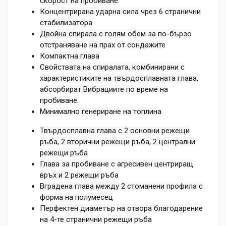
скорост на пробиване.
Концентрирана ударна сила чрез 6 странични
стабилизатора
Двойна спирала с голям обем за по-бързо
отстраняване на прах от сондажите
Компактна глава
Свойствата на спиралата, комбинирани с
характеристиките на твърдосплавната глава,
абсорбират Вибрациите по време на
пробиване.
Минимално генериране на топлина
Твърдосплавна глава с 2 основни режещи
ръба, 2 вторични режещи ръба, 2 централни
режещи ръба
Глава за пробиване с агресивен центриращ
връх и 2 режещи ръба
Вградена глава между 2 стоманени профила с
форма на полумесец
Перфектен диаметър на отвора благодарение
на 4-те странични режещи ръба