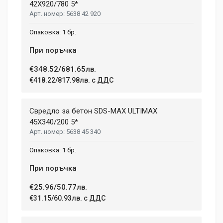
42X920/780 5*
5638 42 920
1 бр.
При поръчка
€348.52/681.65лв.
€418.22/817.98лв. с ДДС
Свредло за бетон SDS-MAX ULTIMAX
45X340/200 5*
5638 45 340
1 бр.
При поръчка
€25.96/50.77лв.
€31.15/60.93лв. с ДДС