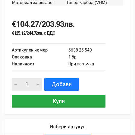
Материал за рязане:
Твърд карбид (VHM)
€104.27/203.93лв.
€125.12/244.72лв. с ДДС
Артикулен номер
5638 25 540
Опаковка
1 бр.
Наличност
При поръчка
Добави
Купи
Избери артукул