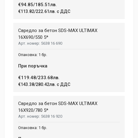
€94.85/185.51лв.
€113.82/222.61лв. с ДДС
Your Review
Свредло за бетон SDS-MAX ULTIMAX
16X690/550 5*
5638 16 690
1 бр.
При поръчка
€119.48/233.68лв.
Post Your Review
€143.38/280.42лв. с ДДС
Свредло за бетон SDS-MAX ULTIMAX
16X920/780 5*
5638 16 920
1 бр.