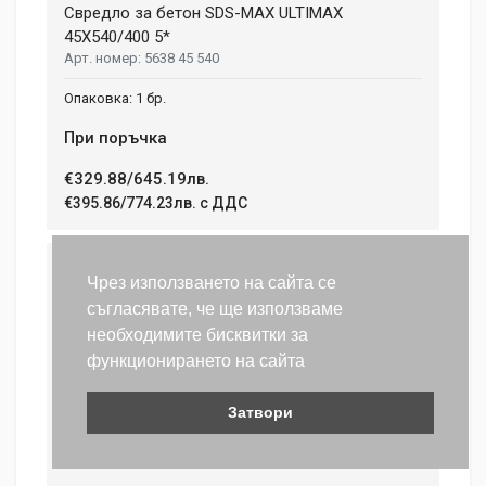
Свредло за бетон SDS-MAX ULTIMAX
45X540/400 5*
5638 45 540
1 бр.
При поръчка
€329.88/645.19лв.
€395.86/774.23лв. с ДДС
Свредло за бетон SDS-MAX ULTIMAX
Чрез използването на сайта се
45X690/550 5*
съгласявате, че ще използваме
5638 45 690
необходимите бисквитки за
1 бр.
функционирането на сайта
При поръчка
Затвори
€350.95/686.40лв.
€421.14/823.68лв. с ДДС