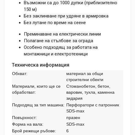
Възможни са до 1000 дупки (приблизително
150 м)
Без заклинване при удряне в армировка
Без лутане по време на сеене
Преминаване на електрически линии
Полагане на стълбове за ограда
Особено подходящ за работата на
монтажници и електротехници
Техническа информация
Обхват:
материал за общи
строителни обекти
Материали, които ще се
Стоманобетон, бетон,
обработват:
варовик, тухла, каменна
зидария
Подходящ за тип машина:
Перфоратори с патронник
SDS-max
Повърхност:
празен
Форма на вала:
SDS-max
Брой режещи ръбове:
6