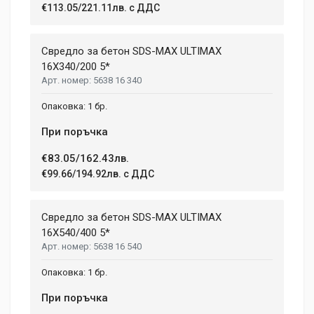
2 January, 2018
€113.05/221.11лв. с ДДС
LENGTH
99 mm
Duis ac lectus scelerisque quam blandit egestas. Pellentesque
Свредло за бетон SDS-MAX ULTIMAX
WIDTH
hendrerit eros laoreet suscipit ultrices.
207 mm
16X340/200 5*
5638 16 340
HEIGHT
208 mm
(current)
1
2
3
4
9
1 бр.
При поръчка
Write A Review
€83.05/162.43лв.
€99.66/194.92лв. с ДДС
Review Stars
Свредло за бетон SDS-MAX ULTIMAX
16X540/400 5*
5638 16 540
Your Name
1 бр.
При поръчка
Email Address