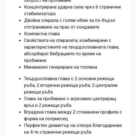
скорост на пробиване.
Концентрирана ударна сила чрез 6 странични
стабилизатора
Двойна спирала с голям обем за по-бързо
отстраняване на прах от сондажите
Компактна глава
Свойствата на спиралата, комбинирани с
характеристиките на твърдосплавната глава,
абсорбират Вибрациите по време на
пробиване.
Минимално генериране на топлина
Твърдосплавна глава с 2 основни режещи
ръба, 2 вторични режещи ръба, 2 централни
режещи ръба
Глава за пробиване с агресивен центриращ
връх и 2 режещи ръба
Вградена глава между 2 стоманени профила с
форма на полумесец
Перфектен диаметър на отвора благодарение
на 4-те странични режещи ръба