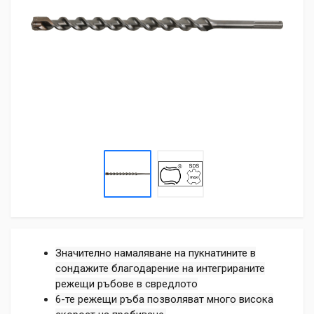
Значително намаляване на пукнатините в
сондажите благодарение на интегрираните
режещи ръбове в свредлото
6-те режещи ръба позволяват много висока