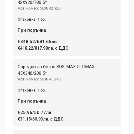
42X920/780 5*
5638 42 920
1 бр.
При поръчка
€348.52/681.65лв.
€418.22/817.98лв. с ДДС
Свредло за бетон SDS-MAX ULTIMAX
45X340/200 5*
5638 45 340
1 бр.
При поръчка
€25.96/50.77лв.
€31.15/60.93лв. с ДДС