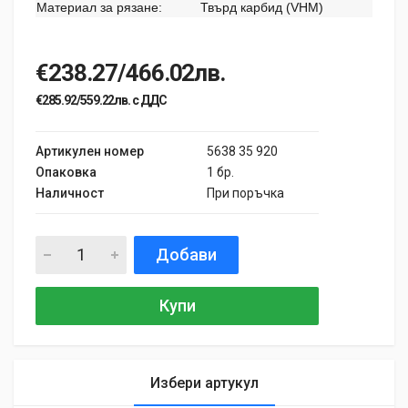
Материал за рязане:
Твърд карбид (VHM)
€238.27/466.02лв.
€285.92/559.22лв. с ДДС
Артикулен номер
5638 35 920
Опаковка
1 бр.
Наличност
При поръчка
Добави
Купи
Избери артукул