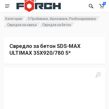
0
Категории
3 Пробиване, Фрезоване, Резбонарязване
Свредла за камък
Свредла за бетон
Свредло за бетон SDS-MAX
ULTIMAX 35X920/780 5*