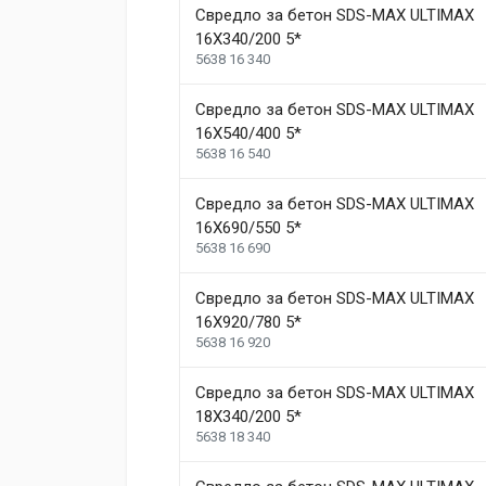
Weight
1.5 kg
Свредло за бетон SDS-MAX ULTIMAX
16X340/200 5*
Helena Garcia
5638 16 340
Dimensions
2 January, 2018
Свредло за бетон SDS-MAX ULTIMAX
Duis ac lectus scelerisque quam blandit egestas. Pe
Length
99 mm
16X540/400 5*
5638 16 540
Width
207 mm
1
Height
208 mm
Свредло за бетон SDS-MAX ULTIMAX
16X690/550 5*
5638 16 690
Write A Review
Свредло за бетон SDS-MAX ULTIMAX
16X920/780 5*
Review Stars
Your Name
5638 16 920
Свредло за бетон SDS-MAX ULTIMAX
Your Review
18X340/200 5*
5638 18 340