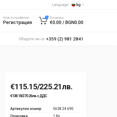
Language:
bg
Нов потребител
Количка
0
Регистрация
€0.00 / BGN0.00
+359 (2) 981 2841
Обадете ни се
€115.15/225.21лв.
€138.18/270.26лв. с ДДС
Артикулен номер
5638 24 690
Опаковка
1 бр.