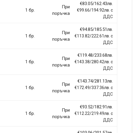
€83.05/162.43лв.
При
1 бр.
€99.66/194.92лв. с
поръчка
ДДС
€94.85/185.51лв.
llentesque hendrerit eros laoreet suscipit ultrices.
При
1 бр.
€113.82/222.61лв. с
поръчка
ДДС
(current)
2
3
4
9
€119.48/233.68лв.
При
1 бр.
€143.38/280.42лв. с
поръчка
ДДС
€143.74/281.13лв.
При
1 бр.
€172.49/337.36лв. с
Email Address
поръчка
ДДС
€93.52/182.91лв.
При
1 бр.
€112.22/219.49лв. с
поръчка
ДДС
€103.06/201.57лв.