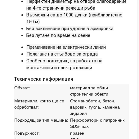
Перфектен диаметър на отвора благодарение
на 4-те странични режещи ръба
Възможни са до 1000 дупки (приблизително
150 м)
Без заклинване при удряне в армировка
Без лутане по време на сеене
Преминаване на електрически линии
Полагане на стълбове за ограда
Особено подходящ за работата на
монтажници и електротехници
Техническа информация
Обхват:
материал за общи
строителни обекти
Материали, които ще се
Стоманобетон, бетон,
обработват:
варовик, тухла, каменна
зидария
Подходящ за тип машина:
Перфоратори с патронник
SDS-max
Повърхност:
празен