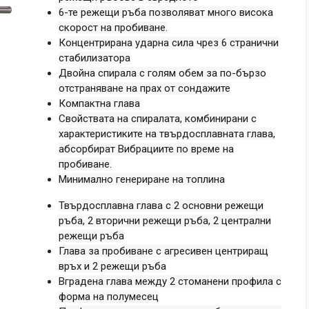
6-те режещи ръба позволяват много висока
скорост на пробиване.
Концентрирана ударна сила чрез 6 странични
стабилизатора
Двойна спирала с голям обем за по-бързо
отстраняване на прах от сондажите
Компактна глава
Свойствата на спиралата, комбинирани с
характеристиките на твърдосплавната глава,
абсорбират Вибрациите по време на
пробиване.
Минимално генериране на топлина
Твърдосплавна глава с 2 основни режещи
ръба, 2 вторични режещи ръба, 2 централни
режещи ръба
Глава за пробиване с агресивен центриращ
връх и 2 режещи ръба
Вградена глава между 2 стоманени профила с
форма на полумесец