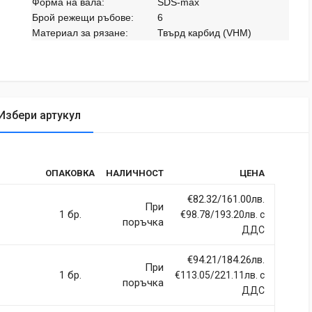
Форма на вала:
SDS-max
Брой режещи ръбове:
6
Материал за рязане:
Твърд карбид (VHM)
Избери артукул
tic
ОПАКОВКА
НАЛИЧНОСТ
ЦЕНА
rdiet vitae sodales in, maximus ut lectus. Vivamus commodo
itur imperdiet ultrices fermentum.
€82.32/161.00лв.
При
1 бр.
€98.78/193.20лв. с
поръчка
ДДС
€94.21/184.26лв.
При
ci, eget tincidunt ex semper sit amet. Nullam neque justo, sodales
1 бр.
€113.05/221.11лв. с
поръчка
 sapien et fringilla facilisis. Nam maximus consectetur diam. Nulla
ДДС