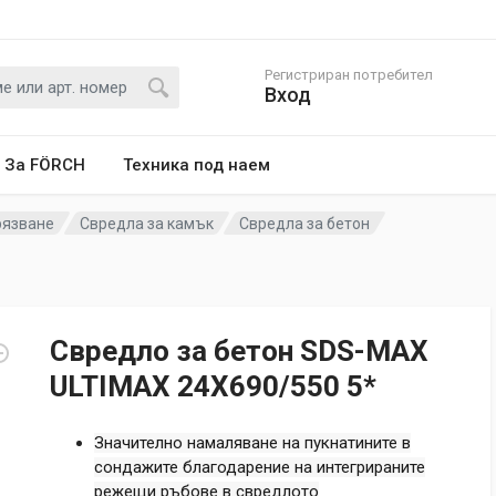
Регистриран потребител
Вход
За FÖRCH
Техника под наем
рязване
Свредла за камък
Свредла за бетон
Свредло за бетон SDS-MAX
ULTIMAX 24X690/550 5*
Значително намаляване на пукнатините в
сондажите благодарение на интегрираните
режещи ръбове в свредлото