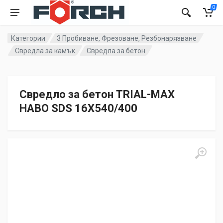
0
Категории
3 Пробиване, Фрезоване, Резбонарязване
Свредла за камък
Свредла за бетон
Свредло за бетон TRIAL-MAX
HABO SDS 16X540/400