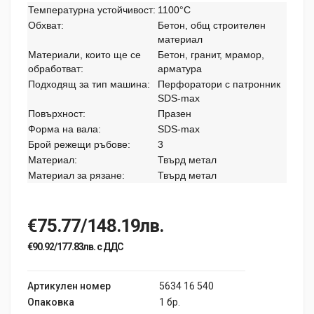
Температурна устойчивост:
1100°C
Обхват:
Бетон, общ строителен
материал
Материали, които ще се
Бетон, гранит, мрамор,
обработват:
арматура
Подходящ за тип машина:
Перфоратори с патронник
SDS-max
Повърхност:
Празен
Форма на вала:
SDS-max
Брой режещи ръбове:
3
Материал:
Твърд метал
Материал за рязане:
Твърд метал
€75.77/148.19лв.
€90.92/177.83лв. с ДДС
Артикулен номер
5634 16 540
Опаковка
1 бр.