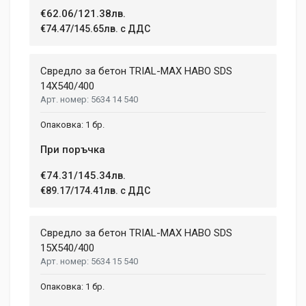
Write A Review
€62.06/121.38лв.
€74.47/145.65лв. с ДДС
Review Stars
Свредло за бетон TRIAL-MAX HABO SDS
14X540/400
5634 14 540
Your Name
1 бр.
При поръчка
Email Address
€74.31/145.34лв.
€89.17/174.41лв. с ДДС
Your Review
Свредло за бетон TRIAL-MAX HABO SDS
15X540/400
5634 15 540
1 бр.