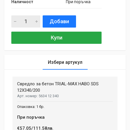
Наличност
При поръчка
Добави
Купи
Избери артукул
General
Samantha Smith
27 May, 2018
Свредло за бетон TRIAL-MAX HABO SDS
MATERIAL
Aluminium, Plastic
12X340/200
Phasellus id mattis nulla. Mauris velit nisi, imperdiet vitae
5634 12 340
ENGINE TYPE
sodales in, maximus ut lectus. Vivamus commodo scelerisque
Brushless
lacus, at porttitor dui iaculis id. Curabitur imperdiet ultrices
1 бр.
fermentum.
BATTERY VOLTAGE
При поръчка
18 V
€57.05/111.58лв.
BATTERY TYPE