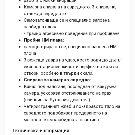
работа с ниски вибрации
Камерна спирала на свредлото, 3-спирална,
отвежда свредлото.
Самозаточваща се и специално запоена
карбидна плоча
- трайно агресивно поведение при пробиване
Пробна HM плака:
самоцентрираща се, специално запоена HM
плоча
3 режещи удара на удар, което води до дълъг
експлоатационен живот и перфектно кръгли
отвори, особено в твърди скали.
Спирала за камерно свредло:
Канал под налягане, последван от вакуумна
камера, ускорява отстраняването на прах
(принцип на буталния двигател)
Четиристранният жлеб и по-здравото тяло на
свредлото подобряват предаването на
мощност към карбидната пластина.
Техническа информация