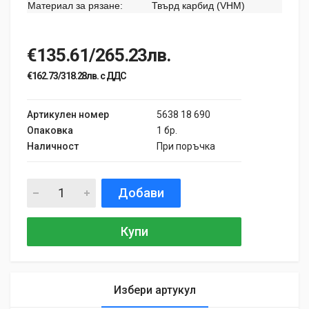
Материал за рязане:
Твърд карбид (VHM)
€135.61/265.23лв.
€162.73/318.28лв. с ДДС
Артикулен номер
5638 18 690
Опаковка
1 бр.
Наличност
При поръчка
Добави
Купи
Избери артукул