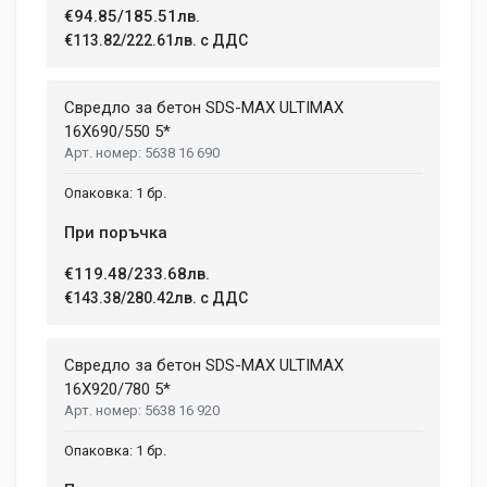
€94.85/185.51лв.
€113.82/222.61лв. с ДДС
Your Review
Свредло за бетон SDS-MAX ULTIMAX
16X690/550 5*
5638 16 690
1 бр.
При поръчка
€119.48/233.68лв.
Post Your Review
€143.38/280.42лв. с ДДС
Свредло за бетон SDS-MAX ULTIMAX
16X920/780 5*
5638 16 920
1 бр.