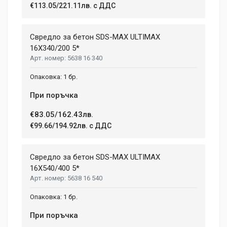
2 January, 2018
€113.05/221.11лв. с ДДС
LENGTH
99 mm
Duis ac lectus scelerisque quam blandit egestas. Pellentesque
Свредло за бетон SDS-MAX ULTIMAX
WIDTH
hendrerit eros laoreet suscipit ultrices.
207 mm
16X340/200 5*
5638 16 340
HEIGHT
208 mm
(current)
1
2
3
4
9
1 бр.
При поръчка
Write A Review
€83.05/162.43лв.
€99.66/194.92лв. с ДДС
Review Stars
Свредло за бетон SDS-MAX ULTIMAX
16X540/400 5*
5638 16 540
Your Name
1 бр.
При поръчка
Email Address