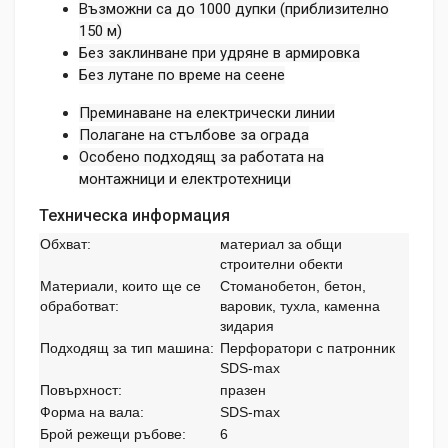
Възможни са до 1000 дупки (приблизително
150 м)
Без заклинване при удряне в армировка
Без лутане по време на сеене
Преминаване на електрически линии
Полагане на стълбове за ограда
Особено подходящ за работата на
монтажници и електротехници
Техническа информация
Обхват:
материал за общи
строителни обекти
Материали, които ще се
Стоманобетон, бетон,
обработват:
варовик, тухла, каменна
зидария
Подходящ за тип машина:
Перфоратори с патронник
SDS-max
Повърхност:
празен
Форма на вала:
SDS-max
Брой режещи ръбове:
6