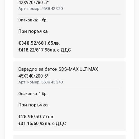
42X920/780 5*
5638 42 920
1 бр.
При поръчка
€348.52/681.65лв.
€418.22/817.98лв. с ДДС
Свредло за бетон SDS-MAX ULTIMAX
45X340/200 5*
5638 45 340
1 бр.
При поръчка
€25.96/50.77лв.
€31.15/60.93лв. с ДДС