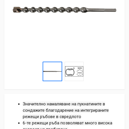
Значително намаляване на пукнатините в
сондажите благодарение на интегрираните
режещи ръбове в свредлото
6-те режещи ръба позволяват много висока