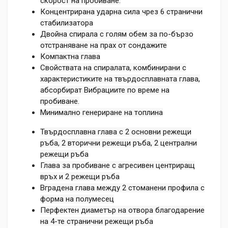
скорост на пробиване.
Концентрирана ударна сила чрез 6 странични
стабилизатора
Двойна спирала с голям обем за по-бързо
отстраняване на прах от сондажите
Компактна глава
Свойствата на спиралата, комбинирани с
характеристиките на твърдосплавната глава,
абсорбират Вибрациите по време на
пробиване.
Минимално генериране на топлина
Твърдосплавна глава с 2 основни режещи
ръба, 2 вторични режещи ръба, 2 централни
режещи ръба
Глава за пробиване с агресивен центриращ
връх и 2 режещи ръба
Вградена глава между 2 стоманени профила с
форма на полумесец
Перфектен диаметър на отвора благодарение
на 4-те странични режещи ръба