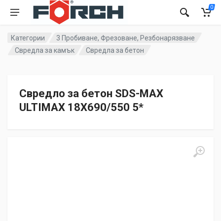
0
Категории
3 Пробиване, Фрезоване, Резбонарязване
Свредла за камък
Свредла за бетон
Свредло за бетон SDS-MAX
ULTIMAX 18X690/550 5*