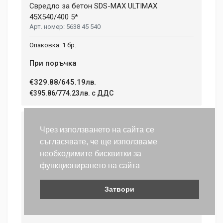
Свредло за бетон SDS-MAX ULTIMAX
45X540/400 5*
5638 45 540
1 бр.
При поръчка
€329.88/645.19лв.
€395.86/774.23лв. с ДДС
Свредло за бетон SDS-MAX ULTIMAX
Чрез използването на сайта се
45X690/550 5*
съгласявате, че ще използваме
5638 45 690
необходимите бисквитки за
1 бр.
функционирането на сайта
При поръчка
Затвори
€350.95/686.40лв.
€421.14/823.68лв. с ДДС