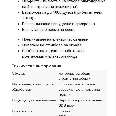
Перфектен диаметър на отвора благодарение
на 4-те странични режещи ръба
Възможни са до 1000 дупки (приблизително
150 м)
Без заклинване при удряне в армировка
Без лутане по време на сеене
Преминаване на електрически линии
Полагане на стълбове за ограда
Особено подходящ за работата на
монтажници и електротехници
Техническа информация
Обхват:
материал за общи
строителни обекти
Материали, които ще се
Стоманобетон, бетон,
обработват:
варовик, тухла, каменна
зидария
Подходящ за тип машина:
Перфоратори с патронник
SDS-max
Повърхност:
празен