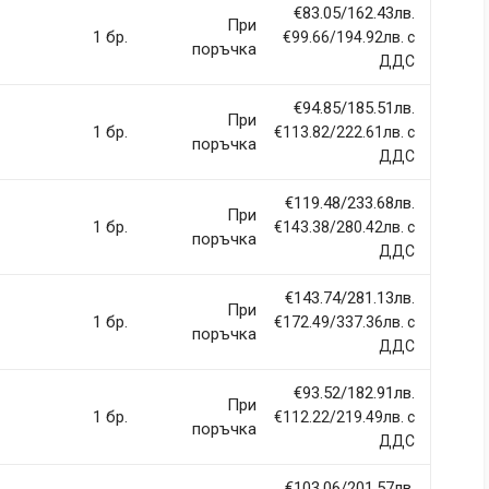
€83.05/162.43лв.
При
1 бр.
€99.66/194.92лв. с
поръчка
ДДС
€94.85/185.51лв.
llentesque hendrerit eros laoreet suscipit ultrices.
При
1 бр.
€113.82/222.61лв. с
поръчка
ДДС
(current)
2
3
4
9
€119.48/233.68лв.
При
1 бр.
€143.38/280.42лв. с
поръчка
ДДС
€143.74/281.13лв.
При
1 бр.
€172.49/337.36лв. с
Email Address
поръчка
ДДС
€93.52/182.91лв.
При
1 бр.
€112.22/219.49лв. с
поръчка
ДДС
€103.06/201.57лв.