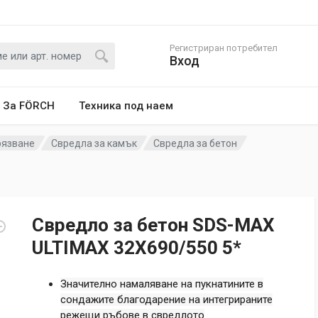
Регистриран потребител
Вход
За FÖRCH
Техника под наем
рязване
Свредла за камък
Свредла за бетон
Свредло за бетон SDS-MAX
ULTIMAX 32X690/550 5*
Значително намаляване на пукнатините в
сондажите благодарение на интегрираните
режещи ръбове в свредлото