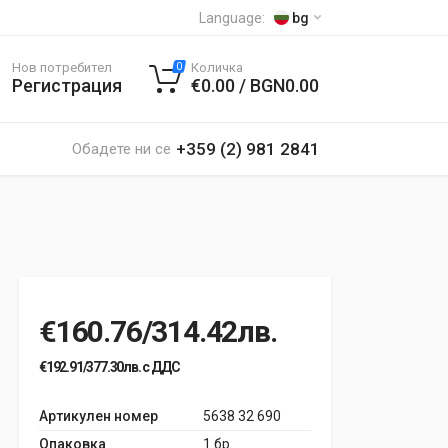
Language:
bg
Нов потребител
Количка
0
Регистрация
€0.00 / BGN0.00
+359 (2) 981 2841
Обадете ни се
€160.76/314.42лв.
€192.91/377.30лв. с ДДС
Артикулен номер
5638 32 690
Опаковка
1 бр.