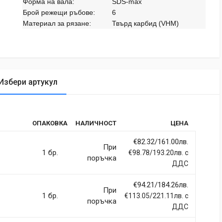
Форма на вала:
SDS-max
Брой режещи ръбове:
6
Материал за рязане:
Твърд карбид (VHM)
Избери артукул
tic
ОПАКОВКА
НАЛИЧНОСТ
ЦЕНА
rdiet vitae sodales in, maximus ut lectus. Vivamus commodo
itur imperdiet ultrices fermentum.
€82.32/161.00лв.
При
1 бр.
€98.78/193.20лв. с
поръчка
ДДС
€94.21/184.26лв.
При
ci, eget tincidunt ex semper sit amet. Nullam neque justo, sodales
1 бр.
€113.05/221.11лв. с
поръчка
 sapien et fringilla facilisis. Nam maximus consectetur diam. Nulla
ДДС