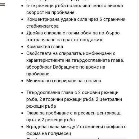
6-те режещи ръба позволяват много висока
скорост на пробиване.
Концентрирана ударна сила чрез 6 странични
стабилизатора
Двойна спирала с голям обем за по-бързо
отстраняване на прах от сондажите
Компактна глава
Свойствата на спиралата, комбинирани с
характеристиките на твърдосплавната глава,
абсорбират Вибрациите по време на
пробиване.
Минимално генериране на топлина
Твърдосплавна глава с 2 основни режещи
ръба, 2 вторични режещи ръба, 2 централни
режещи ръба
Глава за пробиване с агресивен центриращ
връх и 2 режещи ръба
Вградена глава между 2 стоманени профила с
форма на полумесец