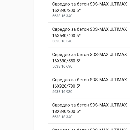
Weight
1.5 kg
Свредло за бетон SDS-MAX ULTIMAX
16X340/200 5*
Helena Garcia
5638 16 340
Dimensions
2 January, 2018
Свредло за бетон SDS-MAX ULTIMAX
Duis ac lectus scelerisque quam blandit egestas. Pe
Length
99 mm
16X540/400 5*
5638 16 540
Width
207 mm
1
Height
208 mm
Свредло за бетон SDS-MAX ULTIMAX
16X690/550 5*
5638 16 690
Write A Review
Свредло за бетон SDS-MAX ULTIMAX
16X920/780 5*
Review Stars
Your Name
5638 16 920
Свредло за бетон SDS-MAX ULTIMAX
Your Review
18X340/200 5*
5638 18 340