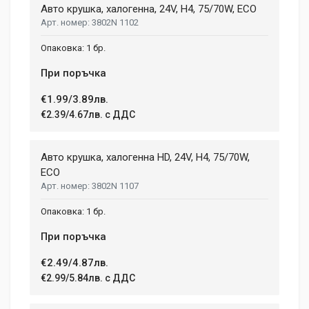
NUMBER OF SPEEDS
Авто крушка, халогенна, 24V, H4, 75/70W, ECO
2
3802N 1102
Aenean non lorem nisl. Duis tempor sollicitudin orci, eget
tincidunt ex semper sit amet. Nullam neque justo, sodales
CHARGE TIME
1 бр.
1.08 h
congue feugiat ac, facilisis a augue. Donec tempor sapien et
fringilla facilisis. Nam maximus consectetur diam. Nulla ut ex
При поръчка
WEIGHT
mollis, volutpat tellus vitae, accumsan ligula.
1.5 kg
€1.99/3.89лв.
€2.39/4.67лв. с ДДС
Dimensions
Helena Garcia
2 January, 2018
LENGTH
Авто крушка, халогенна HD, 24V, H4, 75/70W,
99 mm
ECO
Duis ac lectus scelerisque quam blandit egestas. Pellentesque
3802N 1107
WIDTH
hendrerit eros laoreet suscipit ultrices.
207 mm
1 бр.
HEIGHT
208 mm
При поръчка
(current)
1
2
3
4
9
€2.49/4.87лв.
€2.99/5.84лв. с ДДС
Write A Review