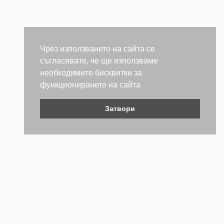
Чрез използването на сайта се
съгласявате, че ще използваме
необходимите бисквитки за
функционирането на сайта
Затвори
Контакти
Не се колебайте да се свържете с нас. Ще се радваме да
бъдем полезни.