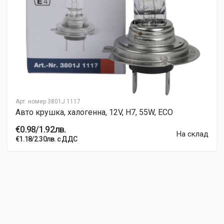
Арт. номер
3801J 1117
Авто крушка, халогенна, 12V, H7, 55W, ECO
€0.98/1.92лв.
На склад
€1.18/2.30лв. с ДДС