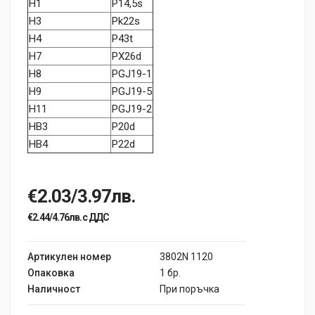
H1
P14,5s
H3
Pk22s
H4
P43t
H7
PX26d
H8
PGJ19-1
H9
PGJ19-5
H11
PGJ19-2
HB3
P20d
HB4
P22d
€2.03/3.97лв.
€2.44/4.76лв. с ДДС
Артикулен номер
3802N 1120
Опаковка
1 бр.
Наличност
При поръчка