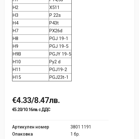
H2
X511
H3
P 22s
H4
P43t
H7
PX26d
H8
PGJ 19-1
H9
PGJ 19-5
H9B
PGJY 19-5
H10
Py2 d
H11
PGJ19-2
H15
PGJ23t-1
€4.33/8.47лв.
€5.20/10.16лв. с ДДС
Артикулен номер
3801 1191
Опаковка
1 бр.