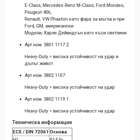
E-Class, Mercedes-Benz M-Class, Ford Mondeo,
Peugeot 406,
Renault, VW Phaeton като фара за мъгла и при
Ford, GM, американски.
Модели, Харли Дейвидсън като къси светлини
Арт.ном. 3801 1117 2:
Heavy-Duty = висока устойчивост на удар и
дълъг живот
Арт.ном. 3802 1107:
Heavy-Duty = висока устойчивост на удар
Арт.ном. 3802 1119 1:
Heavy-Duty = висока устойчивост на удар
Техническа информация
ECE / DIN 72061
Основа
H1
P14,5s