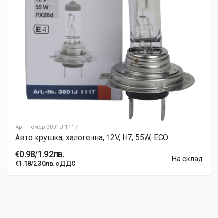
Арт. номер
3801J 1117
Авто крушка, халогенна, 12V, H7, 55W, ECO
€0.98/1.92лв.
На склад
€1.18/2.30лв. с ДДС