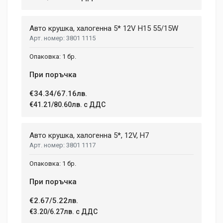
Adam Taylor
Li-lon
12 April, 2018
NUMBER OF SPEEDS
Авто крушка, халогенна 5* 12V H15 55/15W
2
3801 1115
Aenean non lorem nisl. Duis tempor sollicitudin orci, eget
tincidunt ex semper sit amet. Nullam neque justo, sodales
CHARGE TIME
1 бр.
1.08 h
congue feugiat ac, facilisis a augue. Donec tempor sapien et
fringilla facilisis. Nam maximus consectetur diam. Nulla ut ex
При поръчка
WEIGHT
mollis, volutpat tellus vitae, accumsan ligula.
1.5 kg
€34.34/67.16лв.
€41.21/80.60лв. с ДДС
Dimensions
Helena Garcia
2 January, 2018
LENGTH
Авто крушка, халогенна 5*, 12V, H7
99 mm
3801 1117
Duis ac lectus scelerisque quam blandit egestas. Pellentesque
WIDTH
hendrerit eros laoreet suscipit ultrices.
1 бр.
207 mm
При поръчка
HEIGHT
208 mm
(current)
1
2
3
4
9
€2.67/5.22лв.
€3.20/6.27лв. с ДДС