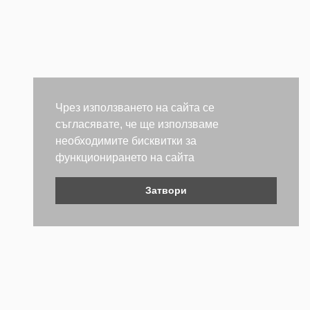
Чрез използването на сайта се
съгласявате, че ще използваме
необходимите бисквитки за
функционирането на сайта
Затвори
Контакти
Не се колебайте да се свържете с нас. Ще се радваме да