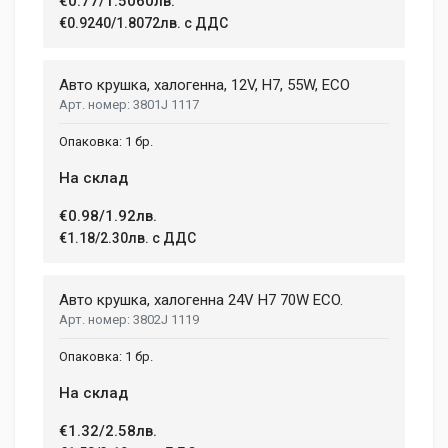
€0.77/1.5060лв.
€0.9240/1.8072лв. с ДДС
Email Address
Авто крушка, халогенна, 12V, H7, 55W, ECO
3801J 1117
Your Review
1 бр.
На склад
€0.98/1.92лв.
€1.18/2.30лв. с ДДС
Авто крушка, халогенна 24V H7 70W ECO.
3802J 1119
Post Your Review
1 бр.
На склад
€1.32/2.58лв.