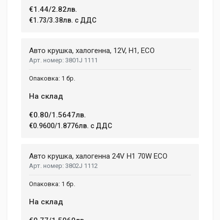
1.5 kg
€1.44/2.82лв.
€1.73/3.38лв. с ДДС
Dimensions
Helena Garcia
2 January, 2018
LENGTH
Авто крушка, халогенна, 12V, H1, ECO
99 mm
3801J 1111
Duis ac lectus scelerisque quam blandit egestas. Pellentesque
WIDTH
hendrerit eros laoreet suscipit ultrices.
1 бр.
207 mm
На склад
HEIGHT
208 mm
(current)
1
2
3
4
9
€0.80/1.5647лв.
€0.9600/1.8776лв. с ДДС
Write A Review
Авто крушка, халогенна 24V H1 70W ECO
3802J 1112
Review Stars
1 бр.
На склад
Your Name