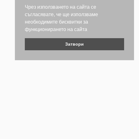
Чрез използването на сайта се
съгласявате, че ще използваме
необходимите бисквитки за
функционирането на сайта
Затвори
Контакти
Не се колебайте да се свържете с нас. Ще се радваме да
бъдем полезни.
ТЕЛЕФОН
+359 (2) 981 2841