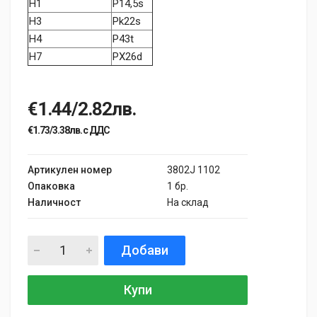
H1
P14,5s
H3
Pk22s
H4
P43t
H7
PX26d
€1.44/2.82лв.
€1.73/3.38лв. с ДДС
Артикулен номер
3802J 1102
Опаковка
1 бр.
Наличност
На склад
Добави
Купи