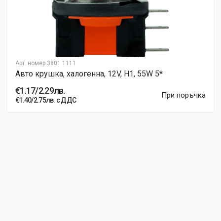
Арт. номер
3801 1111
Авто крушка, халогенна, 12V, H1, 55W 5*
€1.17/2.29лв.
При поръчка
€1.40/2.75лв. с ДДС