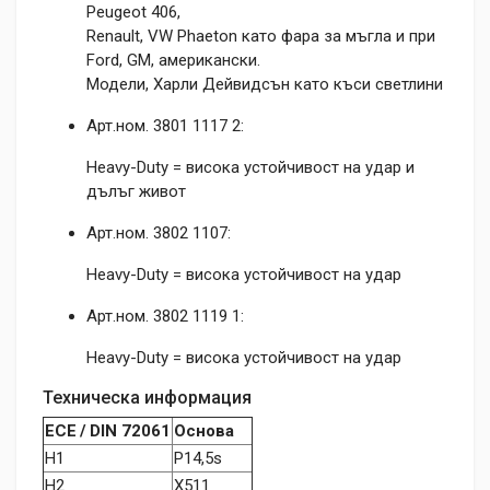
Peugeot 406,
Renault, VW Phaeton като фара за мъгла и при
Ford, GM, американски.
Модели, Харли Дейвидсън като къси светлини
Арт.ном. 3801 1117 2:
Heavy-Duty = висока устойчивост на удар и
дълъг живот
Арт.ном. 3802 1107:
Heavy-Duty = висока устойчивост на удар
Арт.ном. 3802 1119 1:
Heavy-Duty = висока устойчивост на удар
Техническа информация
ECE / DIN 72061
Основа
H1
P14,5s
H2
X511