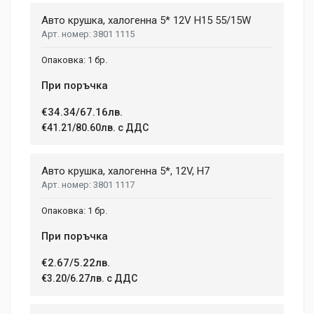
NUMBER OF SPEEDS
Авто крушка, халогенна 5* 12V H15 55/15W
2
3801 1115
Aenean non lorem nisl. Duis tempor sollicitudin orci, eget
tincidunt ex semper sit amet. Nullam neque justo, sodales
CHARGE TIME
1 бр.
1.08 h
congue feugiat ac, facilisis a augue. Donec tempor sapien et
fringilla facilisis. Nam maximus consectetur diam. Nulla ut ex
При поръчка
WEIGHT
mollis, volutpat tellus vitae, accumsan ligula.
1.5 kg
€34.34/67.16лв.
€41.21/80.60лв. с ДДС
Dimensions
Helena Garcia
2 January, 2018
LENGTH
Авто крушка, халогенна 5*, 12V, H7
99 mm
3801 1117
Duis ac lectus scelerisque quam blandit egestas. Pellentesque
WIDTH
hendrerit eros laoreet suscipit ultrices.
1 бр.
207 mm
При поръчка
HEIGHT
208 mm
(current)
1
2
3
4
9
€2.67/5.22лв.
€3.20/6.27лв. с ДДС
Write A Review