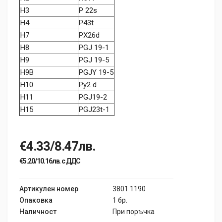
H3
P 22s
H4
P43t
H7
PX26d
H8
PGJ 19-1
H9
PGJ 19-5
H9B
PGJY 19-5
H10
Py2 d
H11
PGJ19-2
H15
PGJ23t-1
€4.33/8.47лв.
€5.20/10.16лв. с ДДС
Артикулен номер
3801 1190
Опаковка
1 бр.
Наличност
При поръчка