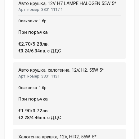
Авто крушка, 12V H7 LAMPE HALOGEN 55W 5*
3801 1117 1
Review Stars
1 бр.
При поръчка
Your Name
€2.70/5.28лв.
€3.24/6.34лв. с ДДС
Email Address
Авто крушка, халогенна, 12V, H2, 55W 5*
3801 1131
Your Review
1 бр.
При поръчка
€1.90/3.72лв.
€2.28/4.46лв. с ДДС
Халогенна крушка, 12V, HIR2, 55W, 5*