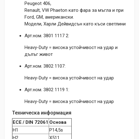
Peugeot 406,
Renault, VW Phaeton като фара за мъгла и при
Ford, GM, американски.
Модели, Харли Дейвидсън като къси светлини
Арт.ном. 3801 1117 2:
Heavy-Duty = висока устойчивост на удар и
дълъг живот
Арт.ном. 3802 1107:
Heavy-Duty = висока устойчивост на удар
Арт.ном. 3802 1119 1:
Heavy-Duty = висока устойчивост на удар
Техническа информация
ECE / DIN 72061
Основа
H1
P14,5s
H2
X511