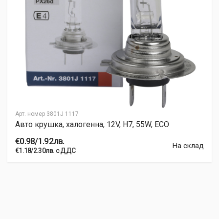
Арт. номер
3801J 1117
Авто крушка, халогенна, 12V, H7, 55W, ECO
€0.98/1.92лв.
На склад
€1.18/2.30лв. с ДДС