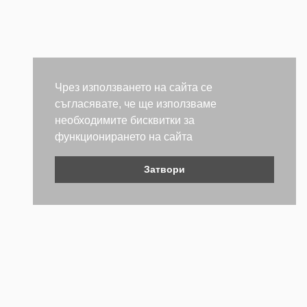
Чрез използването на сайта се
съгласявате, че ще използваме
необходимите бисквитки за
функционирането на сайта
Затвори
Контакти
Не се колебайте да се свържете с нас. Ще се радваме да
бъдем полезни.