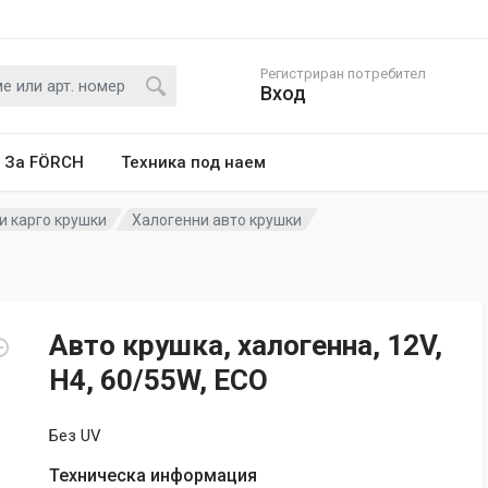
Регистриран потребител
Вход
За FÖRCH
Техника под наем
и карго крушки
Халогенни авто крушки
Авто крушка, халогенна, 12V,
H4, 60/55W, ECO
Без UV
Техническа информация