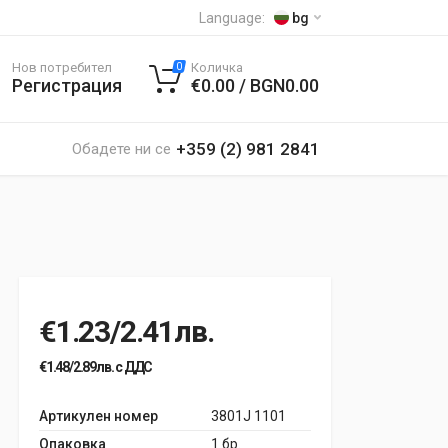
Language:
bg
Нов потребител
Количка
0
Регистрация
€0.00 / BGN0.00
+359 (2) 981 2841
Обадете ни се
€1.23/2.41лв.
€1.48/2.89лв. с ДДС
Артикулен номер
3801J 1101
Опаковка
1 бр.