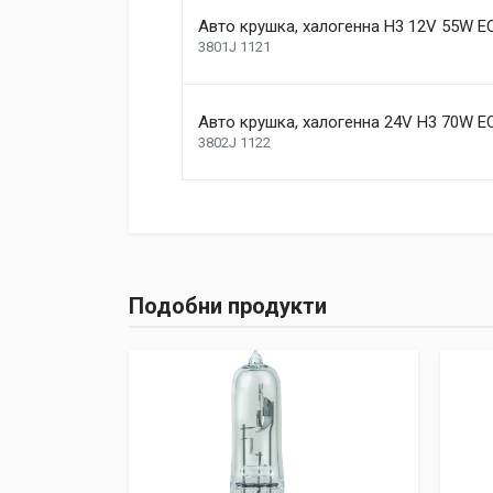
Review Stars
Your Name
Авто крушка, халогенна Н3 12V 55W E
3801J 1121
Your Review
Авто крушка, халогенна 24V H3 70W E
3802J 1122
Post Your Review
Подобни продукти