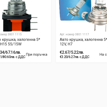
номер
3801 1115
Арт. номер
3801 1117
 крушка, халогенна 5*
Авто крушка, халогенна 5*
 H15 55/15W
12V, H7
34/67.16лв.
€2.67/5.22лв.
При поръчка
На 
21/80.60лв. с ДДС
€3.20/6.27лв. с ДДС