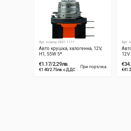
Арт. номер
3801 1111
Арт. 
27/1 27W
Авто крушка, халогенна, 12V,
Авто
H1, 55W 5*
12V
€1.17/2.29лв.
€34.
ри поръчка
При поръчка
€1.40/2.75лв. с ДДС
€41.