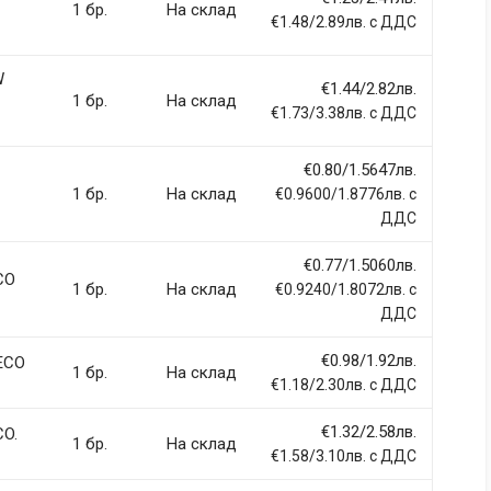
1 бр.
На склад
€1.48/2.89лв. с ДДС
W
€1.44/2.82лв.
1 бр.
На склад
ci, eget tincidunt ex semper sit amet. Nullam neque justo, sodales
€1.73/3.38лв. с ДДС
 sapien et fringilla facilisis. Nam maximus consectetur diam. Nulla
€0.80/1.5647лв.
1 бр.
На склад
€0.9600/1.8776лв. с
ДДС
€0.77/1.5060лв.
llentesque hendrerit eros laoreet suscipit ultrices.
CO
1 бр.
На склад
€0.9240/1.8072лв. с
ДДС
(current)
2
3
4
9
€0.98/1.92лв.
 ECO
1 бр.
На склад
€1.18/2.30лв. с ДДС
€1.32/2.58лв.
CO.
1 бр.
На склад
€1.58/3.10лв. с ДДС