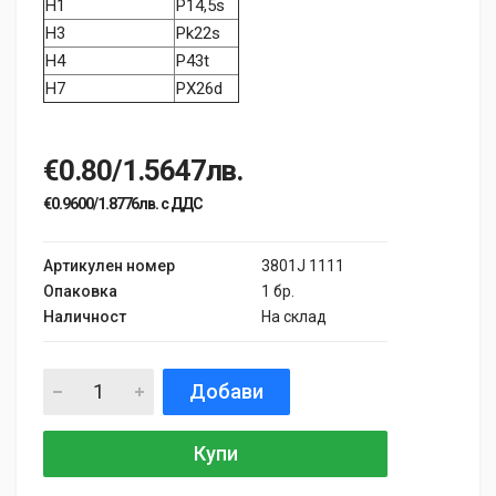
H1
P14,5s
H3
Pk22s
H4
P43t
H7
PX26d
€0.80/1.5647лв.
€0.9600/1.8776лв. с ДДС
Артикулен номер
3801J 1111
Опаковка
1 бр.
Наличност
На склад
Добави
Купи