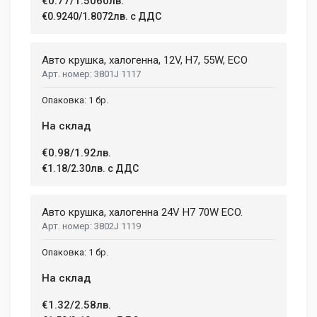
€0.77/1.5060лв.
€0.9240/1.8072лв. с ДДС
Email Address
Авто крушка, халогенна, 12V, H7, 55W, ECO
3801J 1117
Your Review
1 бр.
На склад
€0.98/1.92лв.
€1.18/2.30лв. с ДДС
Авто крушка, халогенна 24V H7 70W ECO.
3802J 1119
Post Your Review
1 бр.
На склад
€1.32/2.58лв.