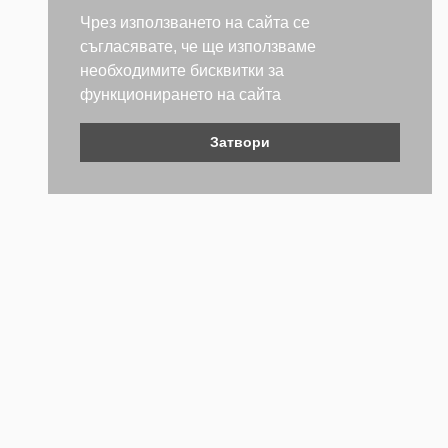
Чрез използването на сайта се
съгласявате, че ще използваме
необходимите бисквитки за
функционирането на сайта
Затвори
Контакти
Не се колебайте да се свържете с нас. Ще се радваме да
бъдем полезни.
ТЕЛЕФОН
+359 (2) 981 2841