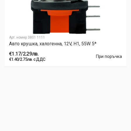
Арт. номер
3801 1111
Авто крушка, халогенна, 12V, H1, 55W 5*
€1.17/2.29лв.
При поръчка
€1.40/2.75лв. с ДДС