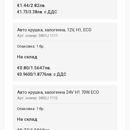
1.5 kg
€1.44/2.82лв.
€1.73/3.38лв. с ДДС
Dimensions
Helena Garcia
2 January, 2018
LENGTH
Авто крушка, халогенна, 12V, H1, ECO
99 mm
3801J 1111
Duis ac lectus scelerisque quam blandit egestas. Pellentesque
WIDTH
hendrerit eros laoreet suscipit ultrices.
1 бр.
207 mm
На склад
HEIGHT
208 mm
(current)
1
2
3
4
9
€0.80/1.5647лв.
€0.9600/1.8776лв. с ДДС
Write A Review
Авто крушка, халогенна 24V H1 70W ECO
3802J 1112
Review Stars
1 бр.
На склад
Your Name