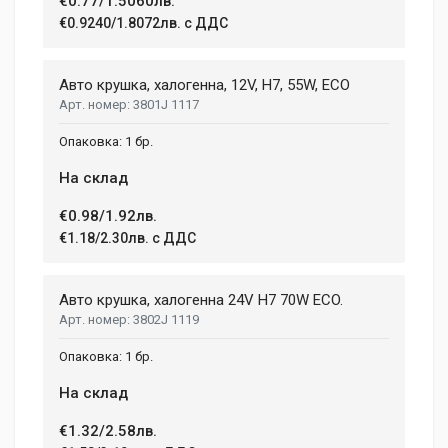
€0.77/1.5060лв.
€0.9240/1.8072лв. с ДДС
Email Address
Авто крушка, халогенна, 12V, H7, 55W, ECO
3801J 1117
Your Review
1 бр.
На склад
€0.98/1.92лв.
€1.18/2.30лв. с ДДС
Авто крушка, халогенна 24V H7 70W ECO.
3802J 1119
Post Your Review
1 бр.
На склад
€1.32/2.58лв.