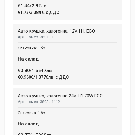
1.5 kg
€1.44/2.82лв.
€1.73/3.38лв. с ДДС
Dimensions
Helena Garcia
2 January, 2018
LENGTH
Авто крушка, халогенна, 12V, H1, ECO
99 mm
3801J 1111
Duis ac lectus scelerisque quam blandit egestas. Pellentesque
WIDTH
hendrerit eros laoreet suscipit ultrices.
1 бр.
207 mm
На склад
HEIGHT
208 mm
(current)
1
2
3
4
9
€0.80/1.5647лв.
€0.9600/1.8776лв. с ДДС
Write A Review
Авто крушка, халогенна 24V H1 70W ECO
3802J 1112
Review Stars
1 бр.
На склад
Your Name