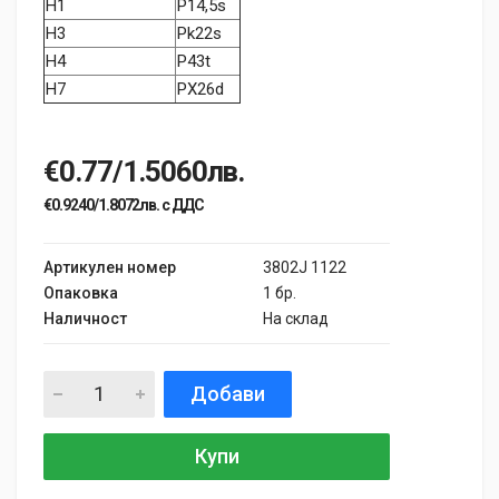
H1
P14,5s
H3
Pk22s
H4
P43t
H7
PX26d
€0.77/1.5060лв.
€0.9240/1.8072лв. с ДДС
Артикулен номер
3802J 1122
Опаковка
1 бр.
Наличност
На склад
Добави
Купи