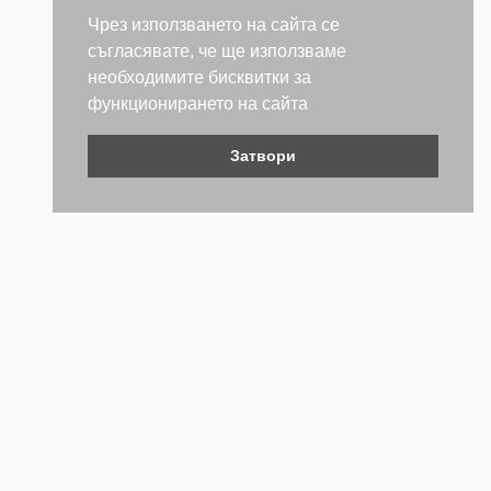
Чрез използването на сайта се
съгласявате, че ще използваме
необходимите бисквитки за
функционирането на сайта
Затвори
Контакти
Не се колебайте да се свържете с нас. Ще се радваме да
бъдем полезни.
ТЕЛЕФОН
+359 (2) 981 2841