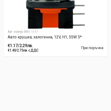
Арт. номер
3801 1111
Авто крушка, халогенна, 12V, H1, 55W 5*
€1.17/2.29лв.
При поръчка
€1.40/2.75лв. с ДДС