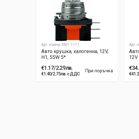
Арт. номер
3801 1111
Арт. 
27/1 27W
Авто крушка, халогенна, 12V,
Авто
H1, 55W 5*
12V
€1.17/2.29лв.
€34.
ри поръчка
При поръчка
€1.40/2.75лв. с ДДС
€41.