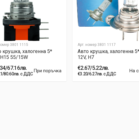
номер
3801 1115
Арт. номер
3801 1117
 крушка, халогенна 5*
Авто крушка, халогенна 5*
 H15 55/15W
12V, H7
34/67.16лв.
€2.67/5.22лв.
При поръчка
На 
21/80.60лв. с ДДС
€3.20/6.27лв. с ДДС