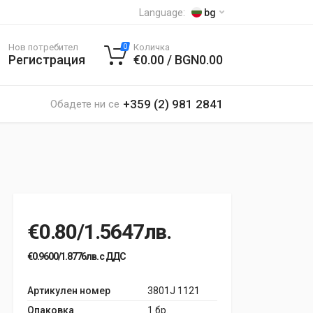
Language:
bg
Нов потребител
Количка
0
Регистрация
€0.00 / BGN0.00
+359 (2) 981 2841
Обадете ни се
€0.80/1.5647лв.
€0.9600/1.8776лв. с ДДС
Артикулен номер
3801J 1121
Опаковка
1 бр.