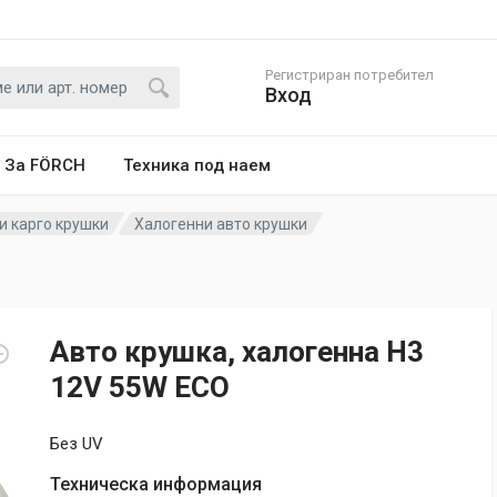
Регистриран потребител
Вход
За FÖRCH
Техника под наем
и карго крушки
Халогенни авто крушки
Авто крушка, халогенна Н3
12V 55W ECO
Без UV
Техническа информация