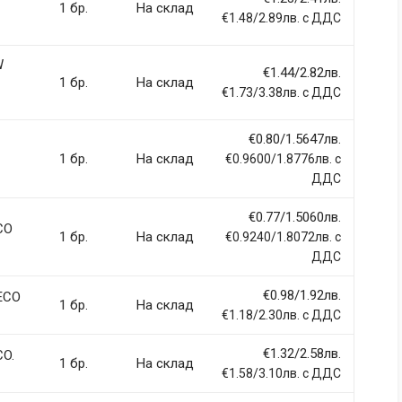
1 бр.
На склад
€1.48/2.89лв. с ДДС
W
€1.44/2.82лв.
1 бр.
На склад
ci, eget tincidunt ex semper sit amet. Nullam neque justo, sodales
€1.73/3.38лв. с ДДС
 sapien et fringilla facilisis. Nam maximus consectetur diam. Nulla
€0.80/1.5647лв.
1 бр.
На склад
€0.9600/1.8776лв. с
ДДС
€0.77/1.5060лв.
llentesque hendrerit eros laoreet suscipit ultrices.
CO
1 бр.
На склад
€0.9240/1.8072лв. с
ДДС
(current)
2
3
4
9
€0.98/1.92лв.
 ECO
1 бр.
На склад
€1.18/2.30лв. с ДДС
€1.32/2.58лв.
CO.
1 бр.
На склад
€1.58/3.10лв. с ДДС