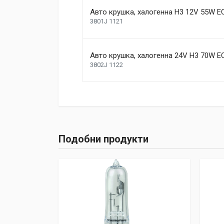
Review Stars
Your Name
Авто крушка, халогенна Н3 12V 55W E
3801J 1121
Your Review
Авто крушка, халогенна 24V H3 70W E
3802J 1122
Post Your Review
Подобни продукти