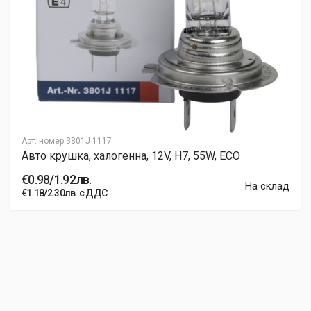
Арт. номер
3801J 1117
Авто крушка, халогенна, 12V, H7, 55W, ECO
€0.98/1.92лв.
На склад
€1.18/2.30лв. с ДДС