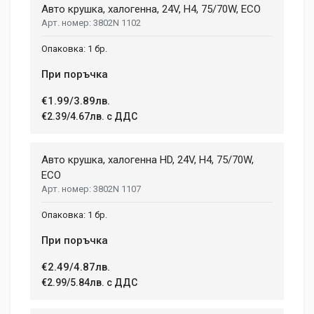
NUMBER OF SPEEDS
Авто крушка, халогенна, 24V, H4, 75/70W, ECO
2
3802N 1102
Aenean non lorem nisl. Duis tempor sollicitudin orci, eget
tincidunt ex semper sit amet. Nullam neque justo, sodales
CHARGE TIME
1 бр.
1.08 h
congue feugiat ac, facilisis a augue. Donec tempor sapien et
fringilla facilisis. Nam maximus consectetur diam. Nulla ut ex
При поръчка
WEIGHT
mollis, volutpat tellus vitae, accumsan ligula.
1.5 kg
€1.99/3.89лв.
€2.39/4.67лв. с ДДС
Dimensions
Helena Garcia
2 January, 2018
LENGTH
Авто крушка, халогенна HD, 24V, H4, 75/70W,
99 mm
ECO
Duis ac lectus scelerisque quam blandit egestas. Pellentesque
3802N 1107
WIDTH
hendrerit eros laoreet suscipit ultrices.
207 mm
1 бр.
HEIGHT
208 mm
При поръчка
(current)
1
2
3
4
9
€2.49/4.87лв.
€2.99/5.84лв. с ДДС
Write A Review