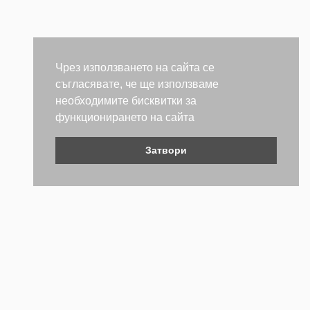
Чрез използването на сайта се
съгласявате, че ще използваме
необходимите бисквитки за
функционирането на сайта
Затвори
Контакти
Не се колебайте да се свържете с нас. Ще се радваме да
бъдем полезни.