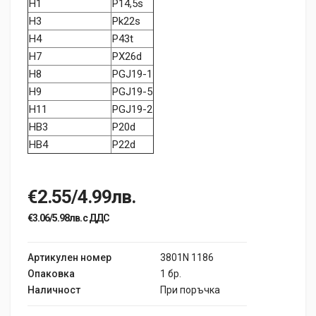
H1
P14,5s
H3
Pk22s
H4
P43t
H7
PX26d
H8
PGJ19-1
H9
PGJ19-5
H11
PGJ19-2
HB3
P20d
HB4
P22d
€2.55/4.99лв.
€3.06/5.98лв. с ДДС
Артикулен номер
3801N 1186
Опаковка
1 бр.
Наличност
При поръчка