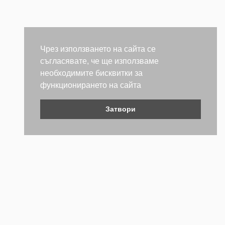
Чрез използването на сайта се
съгласявате, че ще използваме
необходимите бисквитки за
функционирането на сайта
Затвори
Контакти
Не се колебайте да се свържете с нас. Ще се радваме да
бъдем полезни.