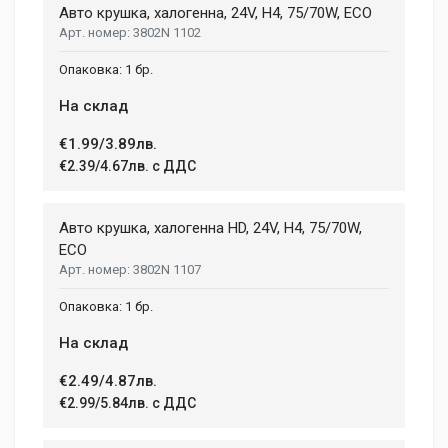
NUMBER OF SPEEDS
Авто крушка, халогенна, 24V, H4, 75/70W, ECO
2
3802N 1102
Aenean non lorem nisl. Duis tempor sollicitudin orci, eget
tincidunt ex semper sit amet. Nullam neque justo, sodales
CHARGE TIME
1 бр.
1.08 h
congue feugiat ac, facilisis a augue. Donec tempor sapien et
fringilla facilisis. Nam maximus consectetur diam. Nulla ut ex
На склад
WEIGHT
mollis, volutpat tellus vitae, accumsan ligula.
1.5 kg
€1.99/3.89лв.
€2.39/4.67лв. с ДДС
Dimensions
Helena Garcia
2 January, 2018
LENGTH
Авто крушка, халогенна HD, 24V, H4, 75/70W,
99 mm
ECO
Duis ac lectus scelerisque quam blandit egestas. Pellentesque
3802N 1107
WIDTH
hendrerit eros laoreet suscipit ultrices.
207 mm
1 бр.
HEIGHT
208 mm
На склад
(current)
1
2
3
4
9
€2.49/4.87лв.
€2.99/5.84лв. с ДДС
Write A Review