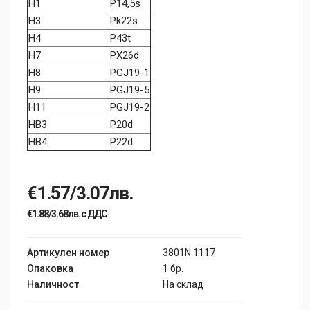
H1
P14,5s
H3
Pk22s
H4
P43t
H7
PX26d
H8
PGJ19-1
H9
PGJ19-5
H11
PGJ19-2
HB3
P20d
HB4
P22d
€1.57/3.07лв.
€1.88/3.68лв. с ДДС
Артикулен номер
3801N 1117
Опаковка
1 бр.
Наличност
На склад