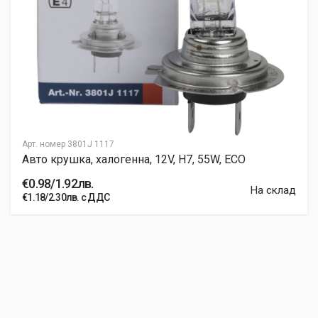
Арт. номер
3801J 1117
Авто крушка, халогенна, 12V, H7, 55W, ECO
€0.98/1.92лв.
На склад
€1.18/2.30лв. с ДДС