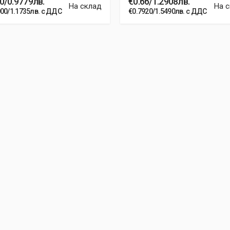
0/0.9779лв.
€0.66/1.2908лв.
На склад
На 
000/1.1735лв. с ДДС
€0.7920/1.5490лв. с ДДС