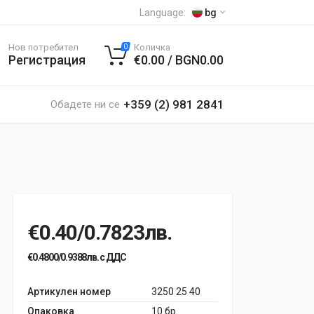
Language:
bg
Нов потребител
Количка
0
Регистрация
€0.00 / BGN0.00
+359 (2) 981 2841
Обадете ни се
€0.40/0.7823лв.
€0.4800/0.9388лв. с ДДС
Артикулен номер
3250 25 40
Опаковка
10 бр.