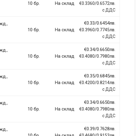
10 бр.
На склад
€0.3360/0.6572лв.
с ДДС
€0.33/0.6454лв.
жд.,
ci, eget tincidunt ex semper sit amet. Nullam neque justo, sodales
10 бр.
На склад
€0.3960/0.7745лв.
 sapien et fringilla facilisis. Nam maximus consectetur diam. Nulla
с ДДС
€0.34/0.6650лв.
жд.,
10 бр.
На склад
€0.4080/0.7980лв.
с ДДС
€0.35/0.6845лв.
жд.,
llentesque hendrerit eros laoreet suscipit ultrices.
10 бр.
На склад
€0.4200/0.8214лв.
с ДДС
(current)
2
3
4
9
€0.34/0.6650лв.
жд.,
10 бр.
На склад
€0.4080/0.7980лв.
с ДДС
€0.39/0.7628лв.
жд.,
10 бр.
На склад
€0.4680/0.9153лв.