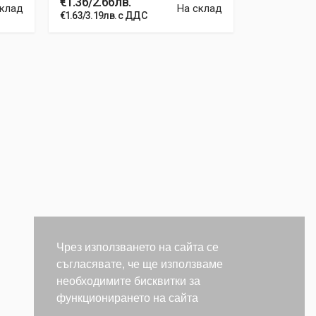
€1.36/2.66лв.
€0.51/0.99
склад
На склад
€1.63/3.19лв. с ДДС
€0.6120/1.19
Чрез използването на сайта се
съгласявате, че ще използваме
необходимите бисквитки за
функционирането на сайта