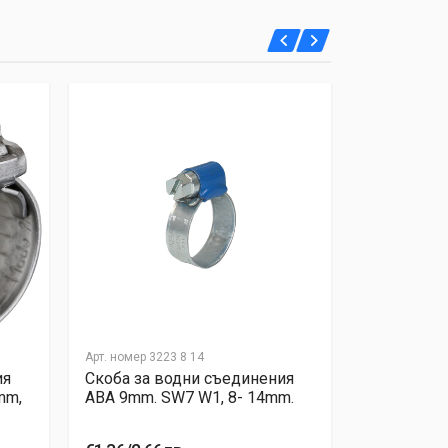
Арт. номер
3223 8 14
Арт. номер
320
ия
Скоба за водни съединения
Скоба за 
mm,
ABA 9mm. SW7 W1, 8- 14mm.
TORRО 7.5
16mm, 1.40