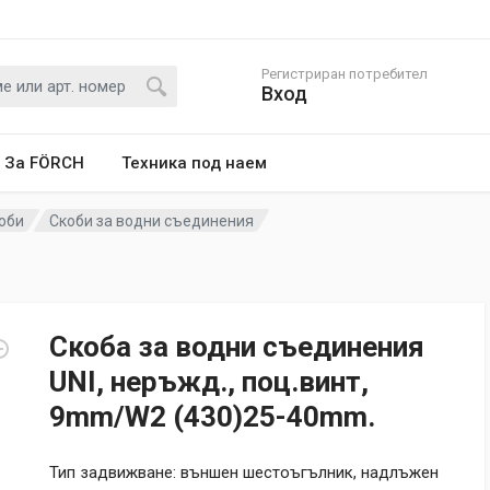
Регистриран потребител
Вход
За FÖRCH
Техника под наем
оби
Скоби за водни съединения
Скоба за водни съединения
UNI, неръжд., поц.винт,
9mm/W2 (430)25-40mm.
Тип задвижване: външен шестоъгълник, надлъжен