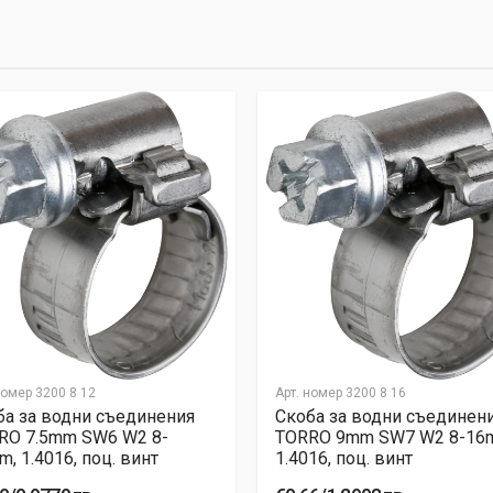
номер
3200 8 12
Арт. номер
3200 8 16
ба за водни съединения
Скоба за водни съединен
RО 7.5mm SW6 W2 8-
TORRО 9mm SW7 W2 8-16
, 1.4016, поц. винт
1.4016, поц. винт