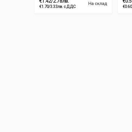
€1.42/2.78лв.
€0.5
На склад
На склад
€1.70/3.33лв. с ДДС
€0.6