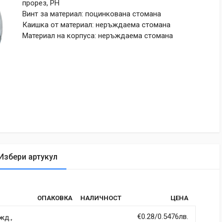
прорез, PH
Винт за материал: поцинкована стомана
Каишка от материал: неръждаема стомана
Материал на корпуса: неръждаема стомана
Избери артукул
tic
ОПАКОВКА
НАЛИЧНОСТ
ЦЕНА
rdiet vitae sodales in, maximus ut lectus. Vivamus commodo
itur imperdiet ultrices fermentum.
€0.28/0.5476лв.
жд.,