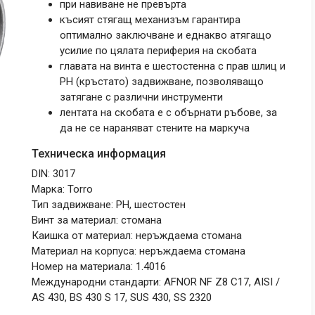
при навиване не превърта
късият стягащ механизъм гарантира
оптимално заключване и еднакво атягащо
усилие по цялата периферия на скобата
главата на винта е шестостенна с прав шлиц и
РН (кръстато) задвижване, позволяващо
затягане с различни инструменти
лентата на скобата е с обърнати ръбове, за
да не се нараняват стените на маркуча
Техническа информация
DIN: 3017
Марка: Torro
Тип задвижване: PH, шестостен
Винт за материал: стомана
Каишка от материал: неръждаема стомана
Материал на корпуса: неръждаема стомана
Номер на материала: 1.4016
Международни стандарти: AFNOR NF Z8 C17, AISI /
AS 430, BS 430 S 17, SUS 430, SS 2320