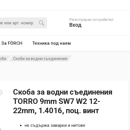
Регистриран потребител
Вход
За FÖRCH
Техника под наем
оби
Скоби за водни съединения
Скоба за водни съединения
TORRО 9mm SW7 W2 12-
22mm, 1.4016, поц. винт
не съдържа заварки и нитове