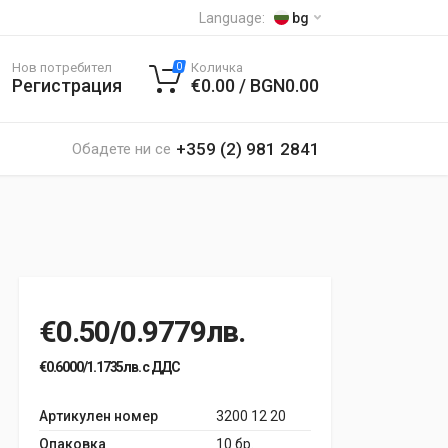
Language:
bg
Нов потребител
Количка
0
Регистрация
€0.00 / BGN0.00
+359 (2) 981 2841
Обадете ни се
€0.50/0.9779лв.
€0.6000/1.1735лв. с ДДС
Артикулен номер
3200 12 20
Опаковка
10 бр.