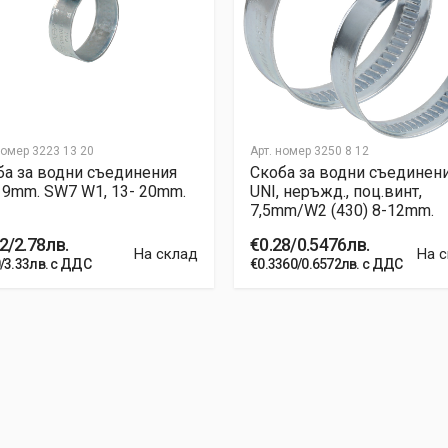
номер
3223 13 20
Арт. номер
3250 8 12
ба за водни съединения
Скоба за водни съединен
 9mm. SW7 W1, 13- 20mm.
UNI, неръжд., поц.винт,
7,5mm/W2 (430) 8-12mm.
2/2.78лв.
€0.28/0.5476лв.
На склад
На 
/3.33лв. с ДДС
€0.3360/0.6572лв. с ДДС