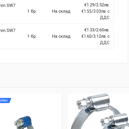
€1.29/2.52лв.
9mm SW7
1 бр.
На склад
€1.55/3.03лв. с
ДДС
€1.33/2.60лв.
9mm SW7
1 бр.
На склад
€1.60/3.12лв. с
ДДС
БРАН