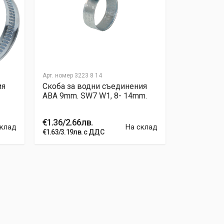
Арт. номер
3223 8 14
Арт. номер
325
ия
Скоба за водни съединения
Скоба за 
ABA 9mm. SW7 W1, 8- 14mm.
UNI, неръж
9mm/W2 (4
€1.36/2.66лв.
€0.34/0.66
склад
На склад
€1.63/3.19лв. с ДДС
€0.4080/0.79