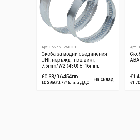
Арт. номер
3250 8 16
Арт. 
единения
Скоба за водни съединения
Ско
 22- 32mm.
UNI, неръжд., поц.винт,
ABA
7,5mm/W2 (430) 8-16mm.
€0.33/0.6454лв.
€1.4
На склад
На склад
€0.3960/0.7745лв. с ДДС
€1.70