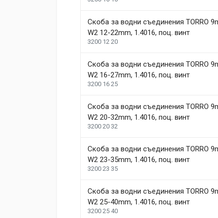
Dimensions
2 January, 2018
Скоба за водни съединения TORRО 
Duis ac lectus scelerisque quam blandit egestas. Pe
Length
99 mm
W2 12-22mm, 1.4016, поц. винт
3200 12 20
Width
207 mm
1
Height
208 mm
Скоба за водни съединения TORRО 
W2 16-27mm, 1.4016, поц. винт
3200 16 25
Write A Review
Скоба за водни съединения TORRО 
W2 20-32mm, 1.4016, поц. винт
Review Stars
Your Name
3200 20 32
Скоба за водни съединения TORRО 
Your Review
W2 23-35mm, 1.4016, поц. винт
3200 23 35
Скоба за водни съединения TORRО 
W2 25-40mm, 1.4016, поц. винт
3200 25 40