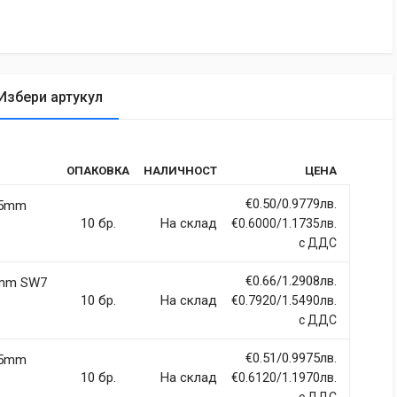
Избери артукул
tic
ОПАКОВКА
НАЛИЧНОСТ
ЦЕНА
rdiet vitae sodales in, maximus ut lectus. Vivamus commodo
itur imperdiet ultrices fermentum.
€0.50/0.9779лв.
.5mm
10 бр.
На склад
€0.6000/1.1735лв.
с ДДС
€0.66/1.2908лв.
9mm SW7
ci, eget tincidunt ex semper sit amet. Nullam neque justo, sodales
10 бр.
На склад
€0.7920/1.5490лв.
 sapien et fringilla facilisis. Nam maximus consectetur diam. Nulla
с ДДС
€0.51/0.9975лв.
.5mm
10 бр.
На склад
€0.6120/1.1970лв.