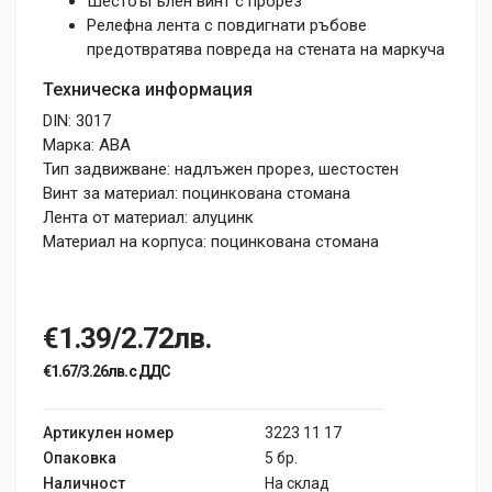
Шестоъгълен винт с прорез
Релефна лента с повдигнати ръбове
предотвратява повреда на стената на маркуча
Техническа информация
DIN: 3017
Марка: ABA
Тип задвижване: надлъжен прорез, шестостен
Винт за материал: поцинкована стомана
Лента от материал: алуцинк
Материал на корпуса: поцинкована стомана
€1.39/2.72лв.
€1.67/3.26лв. с ДДС
Артикулен номер
3223 11 17
Опаковка
5 бр.
Наличност
На склад