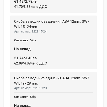
Write A Review
€1.42/2.78лв.
€1.70/3.33лв. с ДДС
Review Stars
Скоба за водни съединения ABA 12mm. SW7
W1, 15- 24mm.
3223 15 24
Your Name
5 бр.
На склад
Email Address
€1.74/3.40лв.
€2.09/4.08лв. с ДДС
Your Review
Скоба за водни съединения ABA 12mm. SW7
W1, 19- 28mm.
3223 19 28
5 бр.
На склад