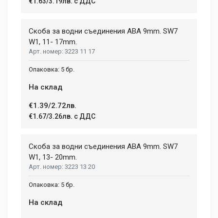
Li-lon
€1.63/3.19лв. с ДДС
12 April, 2018
NUMBER OF SPEEDS
2
Aenean non lorem nisl. Duis tempor sollicitudin orci, eget
Скоба за водни съединения ABA 9mm. SW7
tincidunt ex semper sit amet. Nullam neque justo, sodales
W1, 11- 17mm.
CHARGE TIME
1.08 h
3223 11 17
congue feugiat ac, facilisis a augue. Donec tempor sapien et
fringilla facilisis. Nam maximus consectetur diam. Nulla ut ex
WEIGHT
5 бр.
mollis, volutpat tellus vitae, accumsan ligula.
1.5 kg
На склад
Dimensions
Helena Garcia
€1.39/2.72лв.
2 January, 2018
€1.67/3.26лв. с ДДС
LENGTH
99 mm
Duis ac lectus scelerisque quam blandit egestas. Pellentesque
Скоба за водни съединения ABA 9mm. SW7
WIDTH
hendrerit eros laoreet suscipit ultrices.
207 mm
W1, 13- 20mm.
3223 13 20
HEIGHT
208 mm
(current)
1
2
3
4
9
5 бр.
На склад