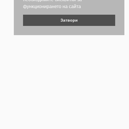
функционирането на сайта
Затвори
Контакти
Не се колебайте да се свържете с нас. Ще се радваме да
бъдем полезни.
ТЕЛЕФОН
+359 (2) 981 2841
EMAIL АДРЕС
webstore@forch.bg