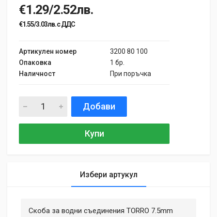
€1.29/2.52лв.
€1.55/3.03лв. с ДДС
Артикулен номер
3200 80 100
Опаковка
1 бр.
Наличност
При поръчка
Добави
Купи
Избери артукул
General
Samantha Smith
27 May, 2018
Скоба за водни съединения TORRО 7.5mm
MATERIAL