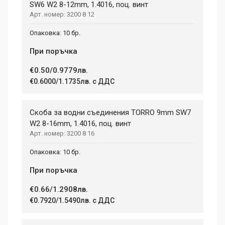
Aluminium, Plastic
SW6 W2 8-12mm, 1.4016, поц. винт
Phasellus id mattis nulla. Mauris velit nisi, imperdiet vitae
3200 8 12
ENGINE TYPE
sodales in, maximus ut lectus. Vivamus commodo scelerisque
Brushless
lacus, at porttitor dui iaculis id. Curabitur imperdiet ultrices
10 бр.
fermentum.
BATTERY VOLTAGE
При поръчка
18 V
€0.50/0.9779лв.
BATTERY TYPE
Adam Taylor
Li-lon
€0.6000/1.1735лв. с ДДС
12 April, 2018
NUMBER OF SPEEDS
2
Aenean non lorem nisl. Duis tempor sollicitudin orci, eget
Скоба за водни съединения TORRО 9mm SW7
tincidunt ex semper sit amet. Nullam neque justo, sodales
W2 8-16mm, 1.4016, поц. винт
CHARGE TIME
1.08 h
3200 8 16
congue feugiat ac, facilisis a augue. Donec tempor sapien et
fringilla facilisis. Nam maximus consectetur diam. Nulla ut ex
WEIGHT
10 бр.
mollis, volutpat tellus vitae, accumsan ligula.
1.5 kg
При поръчка
Dimensions
Helena Garcia
€0.66/1.2908лв.
2 January, 2018
€0.7920/1.5490лв. с ДДС
LENGTH
99 mm