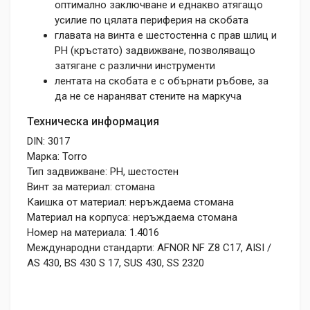
оптимално заключване и еднакво атягащо
усилие по цялата периферия на скобата
главата на винта е шестостенна с прав шлиц и
РН (кръстато) задвижване, позволяващо
затягане с различни инструменти
лентата на скобата е с обърнати ръбове, за
да не се нараняват стените на маркуча
Техническа информация
DIN: 3017
Марка: Torro
Тип задвижване: PH, шестостен
Винт за материал: стомана
Каишка от материал: неръждаема стомана
Материал на корпуса: неръждаема стомана
Номер на материала: 1.4016
Международни стандарти: AFNOR NF Z8 C17, AISI /
AS 430, BS 430 S 17, SUS 430, SS 2320