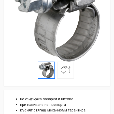
не съдържа заварки и нитове
при навиване не превърта
късият стягащ механизъм гарантира