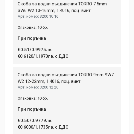
Duis ac lectus scelerisque quam blandit egestas. Pellentesque
Скоба за водни съединения TORRО 7.5mm
WIDTH
hendrerit eros laoreet suscipit ultrices.
207 mm
SW6 W2 10-16mm, 1.4016, поц. винт
3200 10 16
HEIGHT
208 mm
(current)
1
2
3
4
9
10 бр.
При поръчка
Write A Review
€0.51/0.9975лв.
€0.6120/1.1970лв. с ДДС
Review Stars
Скоба за водни съединения TORRО 9mm SW7
W2 12-22mm, 1.4016, поц. винт
3200 12 20
Your Name
10 бр.
При поръчка
Email Address
€0.50/0.9779лв.
€0.6000/1.1735лв. с ДДС