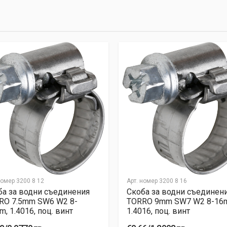
номер
3200 8 12
Арт. номер
3200 8 16
ба за водни съединения
Скоба за водни съединен
RО 7.5mm SW6 W2 8-
TORRО 9mm SW7 W2 8-16
, 1.4016, поц. винт
1.4016, поц. винт