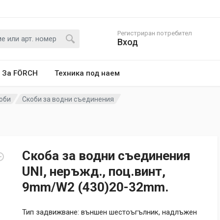
Регистриран потребител
Вход
За FÖRCH
Техника под наем
оби
Скоби за водни съединения
Скоба за водни съединения
UNI, неръжд., поц.винт,
9mm/W2 (430)20-32mm.
Тип задвижване: външен шестоъгълник, надлъжен