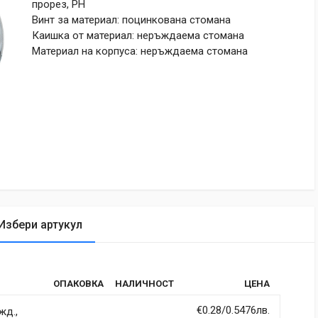
прорез, PH
Винт за материал: поцинкована стомана
Каишка от материал: неръждаема стомана
Материал на корпуса: неръждаема стомана
Избери артукул
tic
ОПАКОВКА
НАЛИЧНОСТ
ЦЕНА
rdiet vitae sodales in, maximus ut lectus. Vivamus commodo
itur imperdiet ultrices fermentum.
€0.28/0.5476лв.
жд.,