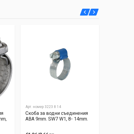
Арт. номер
3223 8 14
Арт. номер
320
ия
Скоба за водни съединения
Скоба за 
mm,
ABA 9mm. SW7 W1, 8- 14mm.
TORRО 7.5
16mm, 1.40