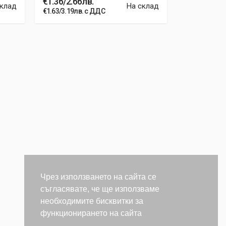
€1.36/2.66лв.
€0.51/0.99
склад
На склад
€1.63/3.19лв. с ДДС
€0.6120/1.19
Чрез използването на сайта се
съгласявате, че ще използваме
необходимите бисквитки за
функционирането на сайта