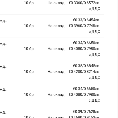
10 бр.
На склад
€0.3360/0.6572лв.
с ДДС
€0.33/0.6454лв.
жд.,
ci, eget tincidunt ex semper sit amet. Nullam neque justo, sodales
10 бр.
На склад
€0.3960/0.7745лв.
 sapien et fringilla facilisis. Nam maximus consectetur diam. Nulla
с ДДС
€0.34/0.6650лв.
жд.,
10 бр.
На склад
€0.4080/0.7980лв.
с ДДС
€0.35/0.6845лв.
жд.,
llentesque hendrerit eros laoreet suscipit ultrices.
10 бр.
На склад
€0.4200/0.8214лв.
с ДДС
(current)
2
3
4
9
€0.34/0.6650лв.
жд.,
10 бр.
На склад
€0.4080/0.7980лв.
с ДДС
€0.39/0.7628лв.
жд.,
10 бр.
На склад
€0.4680/0.9153лв.