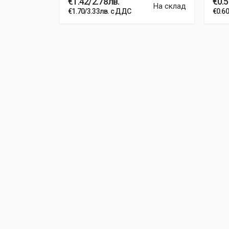
€1.42/2.78лв.
€0.5
На склад
На склад
€1.70/3.33лв. с ДДС
€0.6