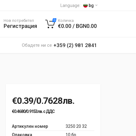
Language:
bg
Нов потребител
Количка
0
Регистрация
€0.00 / BGN0.00
+359 (2) 981 2841
Обадете ни се
€0.39/0.7628лв.
€0.4680/0.9153лв. с ДДС
Артикулен номер
3250 20 32
Опаковка
10 бр.