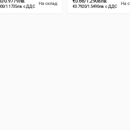
0/0.9779лв.
€0.66/1.2908лв.
На склад
На 
000/1.1735лв. с ДДС
€0.7920/1.5490лв. с ДДС