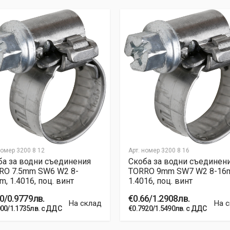
номер
3200 8 12
Арт. номер
3200 8 16
ба за водни съединения
Скоба за водни съединен
RО 7.5mm SW6 W2 8-
TORRО 9mm SW7 W2 8-16
, 1.4016, поц. винт
1.4016, поц. винт
0/0.9779лв.
€0.66/1.2908лв.
На склад
На 
000/1.1735лв. с ДДС
€0.7920/1.5490лв. с ДДС