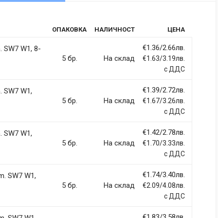
tic
ОПАКОВКА
НАЛИЧНОСТ
ЦЕНА
rdiet vitae sodales in, maximus ut lectus. Vivamus commodo
itur imperdiet ultrices fermentum.
€1.36/2.66лв.
 SW7 W1, 8-
5 бр.
На склад
€1.63/3.19лв.
с ДДС
€1.39/2.72лв.
. SW7 W1,
ci, eget tincidunt ex semper sit amet. Nullam neque justo, sodales
5 бр.
На склад
€1.67/3.26лв.
 sapien et fringilla facilisis. Nam maximus consectetur diam. Nulla
с ДДС
€1.42/2.78лв.
. SW7 W1,
5 бр.
На склад
€1.70/3.33лв.
с ДДС
€1.74/3.40лв.
m. SW7 W1,
llentesque hendrerit eros laoreet suscipit ultrices.
5 бр.
На склад
€2.09/4.08лв.
с ДДС
(current)
2
3
4
9
€1.83/3.58лв.