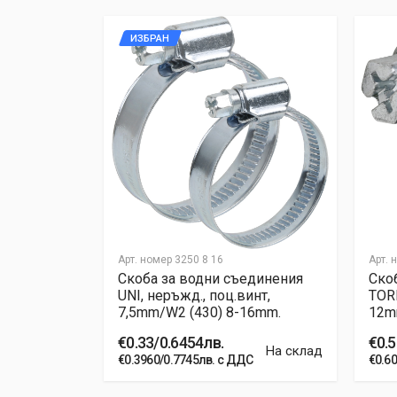
ИЗБРАН
Арт. номер
3250 8 16
Арт. 
единения
Скоба за водни съединения
Ско
инт,
UNI, неръжд., поц.винт,
TOR
2mm.
7,5mm/W2 (430) 8-16mm.
12mm
€0.33/0.6454лв.
€0.5
На склад
На склад
С
€0.3960/0.7745лв. с ДДС
€0.6