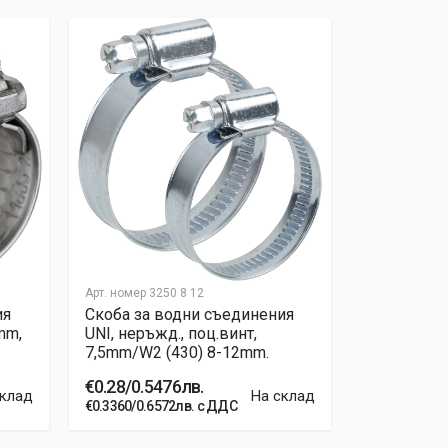
Арт. номер
3250 8 12
Арт. номер
320
ия
Скоба за водни съединения
Скоба за 
mm,
UNI, неръжд., поц.винт,
TORRО 7.5
7,5mm/W2 (430) 8-12mm.
16mm, 1.40
€0.28/0.5476лв.
€0.51/0.99
склад
На склад
€0.3360/0.6572лв. с ДДС
€0.6120/1.19