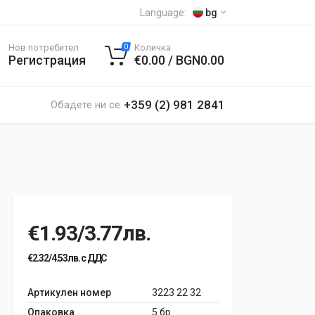
Language:
bg
Нов потребител
Количка
0
Регистрация
€0.00 / BGN0.00
+359 (2) 981 2841
Обадете ни се
€1.93/3.77лв.
€2.32/4.53лв. с ДДС
Артикулен номер
3223 22 32
Опаковка
5 бр.