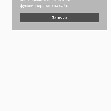
функционирането на сайта
Затвори
Контакти
Не се колебайте да се свържете с нас. Ще се радваме да
бъдем полезни.
ТЕЛЕФОН
+359 (2) 981 2841
EMAIL АДРЕС
webstore@forch.bg