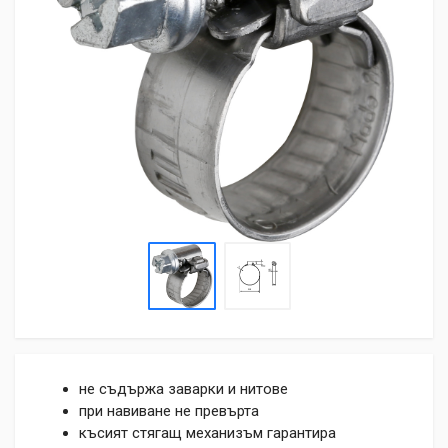
не съдържа заварки и нитове
при навиване не превърта
късият стягащ механизъм гарантира