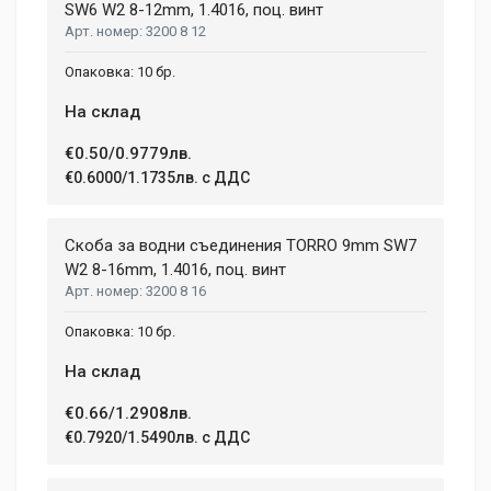
Aluminium, Plastic
SW6 W2 8-12mm, 1.4016, поц. винт
Phasellus id mattis nulla. Mauris velit nisi, imperdiet vitae
3200 8 12
ENGINE TYPE
sodales in, maximus ut lectus. Vivamus commodo scelerisque
Brushless
lacus, at porttitor dui iaculis id. Curabitur imperdiet ultrices
10 бр.
fermentum.
BATTERY VOLTAGE
На склад
18 V
€0.50/0.9779лв.
BATTERY TYPE
Adam Taylor
Li-lon
€0.6000/1.1735лв. с ДДС
12 April, 2018
NUMBER OF SPEEDS
2
Aenean non lorem nisl. Duis tempor sollicitudin orci, eget
Скоба за водни съединения TORRО 9mm SW7
tincidunt ex semper sit amet. Nullam neque justo, sodales
W2 8-16mm, 1.4016, поц. винт
CHARGE TIME
1.08 h
3200 8 16
congue feugiat ac, facilisis a augue. Donec tempor sapien et
fringilla facilisis. Nam maximus consectetur diam. Nulla ut ex
WEIGHT
10 бр.
mollis, volutpat tellus vitae, accumsan ligula.
1.5 kg
На склад
Dimensions
Helena Garcia
€0.66/1.2908лв.
2 January, 2018
€0.7920/1.5490лв. с ДДС
LENGTH
99 mm