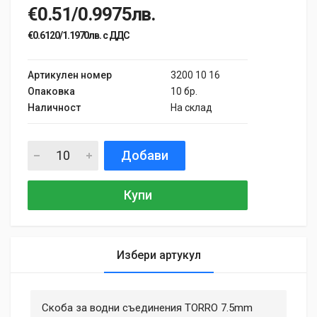
€0.51/0.9975лв.
€0.6120/1.1970лв. с ДДС
Артикулен номер
3200 10 16
Опаковка
10 бр.
Наличност
На склад
Добави
Купи
Избери артукул
General
Samantha Smith
27 May, 2018
Скоба за водни съединения TORRО 7.5mm
MATERIAL