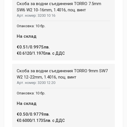
Duis ac lectus scelerisque quam blandit egestas. Pellentesque
Скоба за водни съединения TORRО 7.5mm
WIDTH
hendrerit eros laoreet suscipit ultrices.
207 mm
SW6 W2 10-16mm, 1.4016, поц. винт
3200 10 16
HEIGHT
208 mm
(current)
1
2
3
4
9
10 бр.
На склад
Write A Review
€0.51/0.9975лв.
€0.6120/1.1970лв. с ДДС
Review Stars
Скоба за водни съединения TORRО 9mm SW7
W2 12-22mm, 1.4016, поц. винт
3200 12 20
Your Name
10 бр.
На склад
Email Address
€0.50/0.9779лв.
€0.6000/1.1735лв. с ДДС