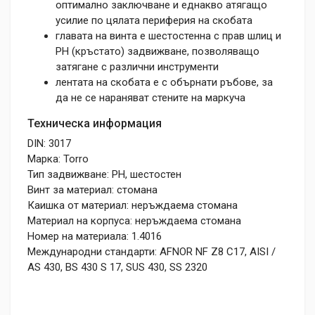
оптимално заключване и еднакво атягащо
усилие по цялата периферия на скобата
главата на винта е шестостенна с прав шлиц и
РН (кръстато) задвижване, позволяващо
затягане с различни инструменти
лентата на скобата е с обърнати ръбове, за
да не се нараняват стените на маркуча
Техническа информация
DIN: 3017
Марка: Torro
Тип задвижване: PH, шестостен
Винт за материал: стомана
Каишка от материал: неръждаема стомана
Материал на корпуса: неръждаема стомана
Номер на материала: 1.4016
Международни стандарти: AFNOR NF Z8 C17, AISI /
AS 430, BS 430 S 17, SUS 430, SS 2320