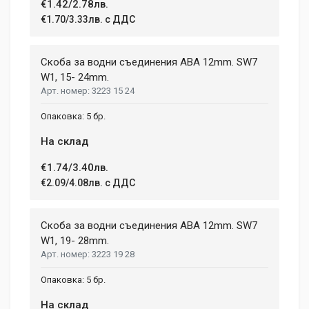
Write A Review
€1.42/2.78лв.
€1.70/3.33лв. с ДДС
Review Stars
Скоба за водни съединения ABA 12mm. SW7
W1, 15- 24mm.
3223 15 24
Your Name
5 бр.
На склад
Email Address
€1.74/3.40лв.
€2.09/4.08лв. с ДДС
Your Review
Скоба за водни съединения ABA 12mm. SW7
W1, 19- 28mm.
3223 19 28
5 бр.
На склад