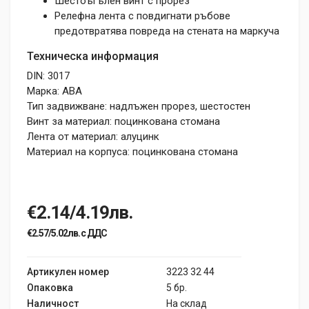
Шестоъгълен винт с прорез
Релефна лента с повдигнати ръбове
предотвратява повреда на стената на маркуча
Техническа информация
DIN: 3017
Марка: ABA
Тип задвижване: надлъжен прорез, шестостен
Винт за материал: поцинкована стомана
Лента от материал: алуцинк
Материал на корпуса: поцинкована стомана
€2.14/4.19лв.
€2.57/5.02лв. с ДДС
Артикулен номер
3223 32 44
Опаковка
5 бр.
Наличност
На склад