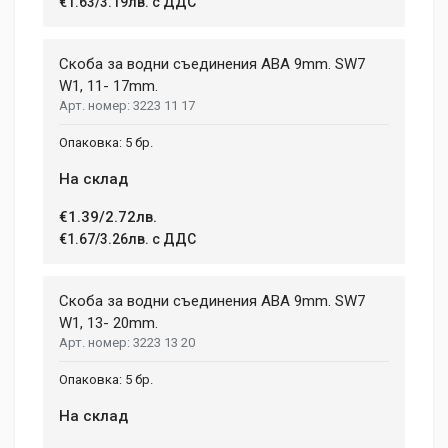
Li-lon
€1.63/3.19лв. с ДДС
12 April, 2018
NUMBER OF SPEEDS
2
Aenean non lorem nisl. Duis tempor sollicitudin orci, eget
Скоба за водни съединения ABA 9mm. SW7
tincidunt ex semper sit amet. Nullam neque justo, sodales
W1, 11- 17mm.
CHARGE TIME
1.08 h
3223 11 17
congue feugiat ac, facilisis a augue. Donec tempor sapien et
fringilla facilisis. Nam maximus consectetur diam. Nulla ut ex
WEIGHT
5 бр.
mollis, volutpat tellus vitae, accumsan ligula.
1.5 kg
На склад
Dimensions
Helena Garcia
€1.39/2.72лв.
2 January, 2018
€1.67/3.26лв. с ДДС
LENGTH
99 mm
Duis ac lectus scelerisque quam blandit egestas. Pellentesque
Скоба за водни съединения ABA 9mm. SW7
WIDTH
hendrerit eros laoreet suscipit ultrices.
207 mm
W1, 13- 20mm.
3223 13 20
HEIGHT
208 mm
(current)
1
2
3
4
9
5 бр.
На склад