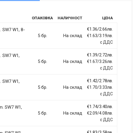
tic
ОПАКОВКА
НАЛИЧНОСТ
ЦЕНА
rdiet vitae sodales in, maximus ut lectus. Vivamus commodo
itur imperdiet ultrices fermentum.
€1.36/2.66лв.
 SW7 W1, 8-
5 бр.
На склад
€1.63/3.19лв.
с ДДС
€1.39/2.72лв.
. SW7 W1,
ci, eget tincidunt ex semper sit amet. Nullam neque justo, sodales
5 бр.
На склад
€1.67/3.26лв.
 sapien et fringilla facilisis. Nam maximus consectetur diam. Nulla
с ДДС
€1.42/2.78лв.
. SW7 W1,
5 бр.
На склад
€1.70/3.33лв.
с ДДС
€1.74/3.40лв.
m. SW7 W1,
llentesque hendrerit eros laoreet suscipit ultrices.
5 бр.
На склад
€2.09/4.08лв.
с ДДС
(current)
2
3
4
9
€1.83/3.58лв.