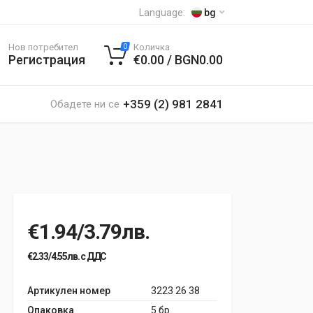
Language:
bg
Нов потребител
Количка
0
Регистрация
€0.00 / BGN0.00
+359 (2) 981 2841
Обадете ни се
€1.94/3.79лв.
€2.33/4.55лв. с ДДС
Артикулен номер
3223 26 38
Опаковка
5 бр.