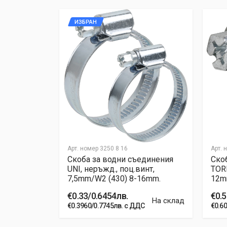
ИЗБРАН
Арт. номер
3250 8 16
Арт. 
единения
Скоба за водни съединения
Ско
инт,
UNI, неръжд., поц.винт,
TOR
2mm.
7,5mm/W2 (430) 8-16mm.
12mm
€0.33/0.6454лв.
€0.5
На склад
На склад
С
€0.3960/0.7745лв. с ДДС
€0.6