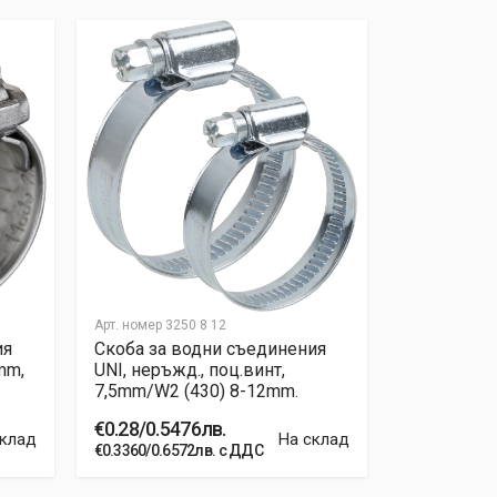
Арт. номер
3250 8 12
Арт. номер
320
ия
Скоба за водни съединения
Скоба за 
mm,
UNI, неръжд., поц.винт,
TORRО 7.5
7,5mm/W2 (430) 8-12mm.
16mm, 1.40
€0.28/0.5476лв.
€0.51/0.99
склад
На склад
€0.3360/0.6572лв. с ДДС
€0.6120/1.19