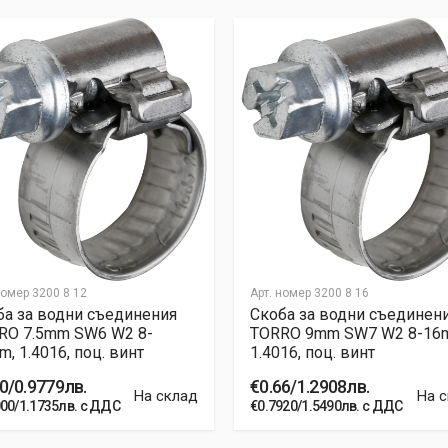
номер
3200 8 12
Арт. номер
3200 8 16
ба за водни съединения
Скоба за водни съединен
RО 7.5mm SW6 W2 8-
TORRО 9mm SW7 W2 8-16
, 1.4016, поц. винт
1.4016, поц. винт
0/0.9779лв.
€0.66/1.2908лв.
На склад
На 
000/1.1735лв. с ДДС
€0.7920/1.5490лв. с ДДС