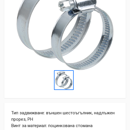
Тип задвижване: външен шестоъгълник, надлъжен
прорез, PH
Винт за материал: поцинкована стомана