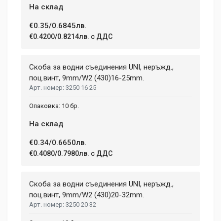
На склад
Email Address
€0.35/0.6845лв.
€0.4200/0.8214лв. с ДДС
Your Review
Скоба за водни съединения UNI, неръжд.,
поц.винт, 9mm/W2 (430)16-25mm.
3250 16 25
10 бр.
На склад
€0.34/0.6650лв.
Post Your Review
€0.4080/0.7980лв. с ДДС
Скоба за водни съединения UNI, неръжд.,
поц.винт, 9mm/W2 (430)20-32mm.
3250 20 32