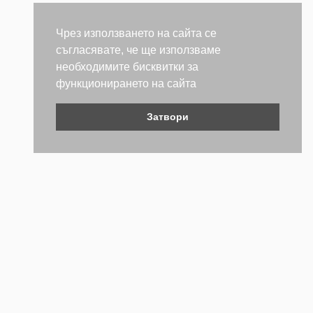
Чрез използването на сайта се
съгласявате, че ще използваме
необходимите бисквитки за
функционирането на сайта
Затвори
Контакти
Не се колебайте да се свържете с нас. Ще се радваме да
бъдем полезни.
ТЕЛЕФОН
+359 (2) 981 2841