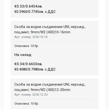
Dimensions
Helena Garcia
€0.33/0.6454лв.
2 January, 2018
€0.3960/0.7745лв. с ДДС
LENGTH
99 mm
Duis ac lectus scelerisque quam blandit egestas. Pellentesque
Скоба за водни съединения UNI, неръжд.,
WIDTH
hendrerit eros laoreet suscipit ultrices.
207 mm
поц.винт, 9mm/W2 (430)10-16mm.
3250 10 16
HEIGHT
208 mm
(current)
1
2
3
4
9
10 бр.
На склад
Write A Review
€0.34/0.6650лв.
€0.4080/0.7980лв. с ДДС
Review Stars
Скоба за водни съединения UNI, неръжд.,
поц.винт, 9mm/W2 (430)12-20mm.
3250 12 20
Your Name
10 бр.