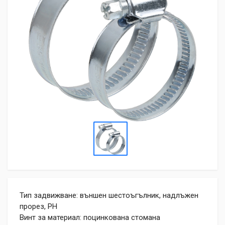
Тип задвижване: външен шестоъгълник, надлъжен
прорез, PH
Винт за материал: поцинкована стомана