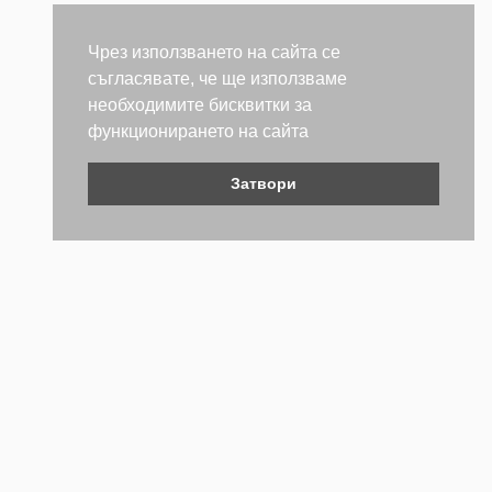
Чрез използването на сайта се
съгласявате, че ще използваме
необходимите бисквитки за
функционирането на сайта
Затвори
Контакти
Не се колебайте да се свържете с нас. Ще се радваме да
бъдем полезни.
ТЕЛЕФОН
+359 (2) 981 2841