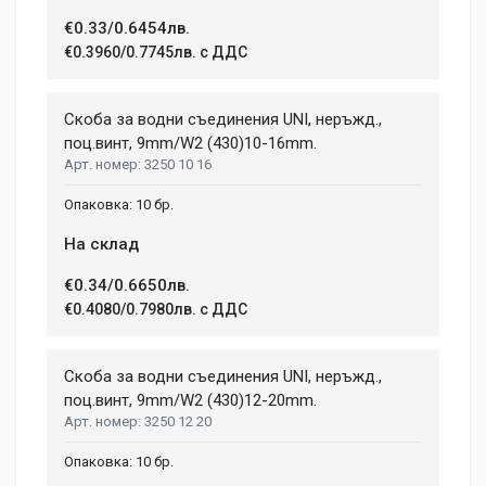
Dimensions
Helena Garcia
€0.33/0.6454лв.
2 January, 2018
€0.3960/0.7745лв. с ДДС
LENGTH
99 mm
Duis ac lectus scelerisque quam blandit egestas. Pellentesque
Скоба за водни съединения UNI, неръжд.,
WIDTH
hendrerit eros laoreet suscipit ultrices.
207 mm
поц.винт, 9mm/W2 (430)10-16mm.
3250 10 16
HEIGHT
208 mm
(current)
1
2
3
4
9
10 бр.
На склад
Write A Review
€0.34/0.6650лв.
€0.4080/0.7980лв. с ДДС
Review Stars
Скоба за водни съединения UNI, неръжд.,
поц.винт, 9mm/W2 (430)12-20mm.
3250 12 20
Your Name
10 бр.