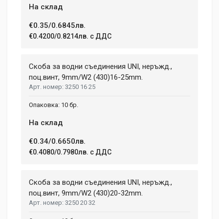
На склад
Email Address
€0.35/0.6845лв.
€0.4200/0.8214лв. с ДДС
Your Review
Скоба за водни съединения UNI, неръжд.,
поц.винт, 9mm/W2 (430)16-25mm.
3250 16 25
10 бр.
На склад
€0.34/0.6650лв.
Post Your Review
€0.4080/0.7980лв. с ДДС
Скоба за водни съединения UNI, неръжд.,
поц.винт, 9mm/W2 (430)20-32mm.
3250 20 32