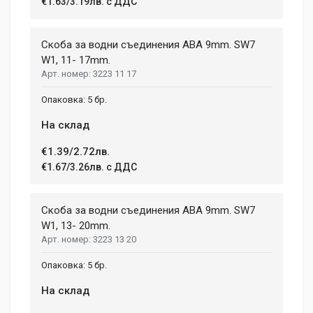
Li-lon
€1.63/3.19лв. с ДДС
12 April, 2018
NUMBER OF SPEEDS
2
Aenean non lorem nisl. Duis tempor sollicitudin orci, eget
Скоба за водни съединения ABA 9mm. SW7
tincidunt ex semper sit amet. Nullam neque justo, sodales
W1, 11- 17mm.
CHARGE TIME
1.08 h
3223 11 17
congue feugiat ac, facilisis a augue. Donec tempor sapien et
fringilla facilisis. Nam maximus consectetur diam. Nulla ut ex
WEIGHT
5 бр.
mollis, volutpat tellus vitae, accumsan ligula.
1.5 kg
На склад
Dimensions
Helena Garcia
€1.39/2.72лв.
2 January, 2018
€1.67/3.26лв. с ДДС
LENGTH
99 mm
Duis ac lectus scelerisque quam blandit egestas. Pellentesque
Скоба за водни съединения ABA 9mm. SW7
WIDTH
hendrerit eros laoreet suscipit ultrices.
207 mm
W1, 13- 20mm.
3223 13 20
HEIGHT
208 mm
(current)
1
2
3
4
9
5 бр.
На склад