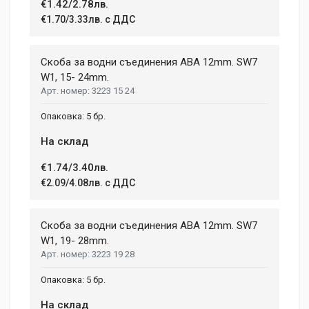
Write A Review
€1.42/2.78лв.
€1.70/3.33лв. с ДДС
Review Stars
Скоба за водни съединения ABA 12mm. SW7
W1, 15- 24mm.
3223 15 24
Your Name
5 бр.
На склад
Email Address
€1.74/3.40лв.
€2.09/4.08лв. с ДДС
Your Review
Скоба за водни съединения ABA 12mm. SW7
W1, 19- 28mm.
3223 19 28
5 бр.
На склад