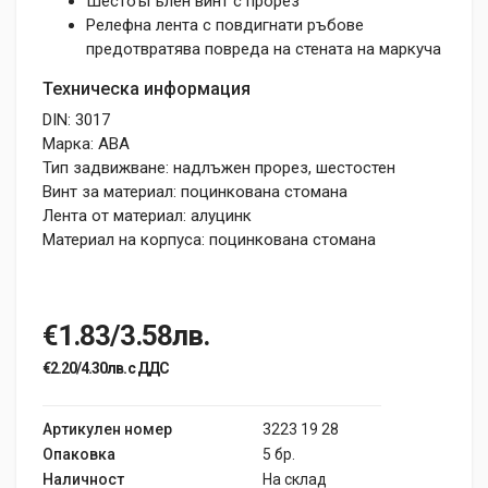
Шестоъгълен винт с прорез
Релефна лента с повдигнати ръбове
предотвратява повреда на стената на маркуча
Техническа информация
DIN: 3017
Марка: ABA
Тип задвижване: надлъжен прорез, шестостен
Винт за материал: поцинкована стомана
Лента от материал: алуцинк
Материал на корпуса: поцинкована стомана
€1.83/3.58лв.
€2.20/4.30лв. с ДДС
Артикулен номер
3223 19 28
Опаковка
5 бр.
Наличност
На склад