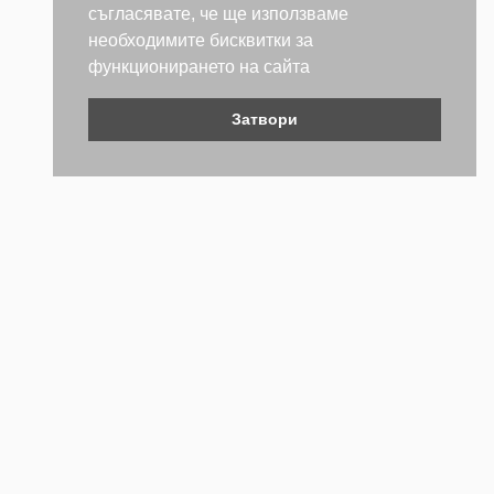
съгласявате, че ще използваме
необходимите бисквитки за
функционирането на сайта
Затвори
Контакти
Не се колебайте да се свържете с нас. Ще се радваме да
бъдем полезни.
ТЕЛЕФОН
+359 (2) 981 2841
EMAIL АДРЕС