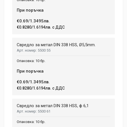
1.08 h
congue feugiat ac, facilisis a augue. Donec tempor sapien et
fringilla facilisis. Nam maximus consectetur diam. Nulla ut ex
При поръчка
WEIGHT
mollis, volutpat tellus vitae, accumsan ligula.
1.5 kg
€0.69/1.3495лв.
€0.8280/1.6194лв. с ДДС
Dimensions
Helena Garcia
2 January, 2018
LENGTH
Свредло за метал DIN 338 HSS, Ø5,5mm.
99 mm
5500 55
Duis ac lectus scelerisque quam blandit egestas. Pellentesque
WIDTH
hendrerit eros laoreet suscipit ultrices.
10 бр.
207 mm
При поръчка
HEIGHT
208 mm
(current)
1
2
3
4
9
€0.69/1.3495лв.
€0.8280/1.6194лв. с ДДС
Write A Review
Свредло за метал DIN 338 HSS, ф 6,1
5500 61
Review Stars
10 бр.