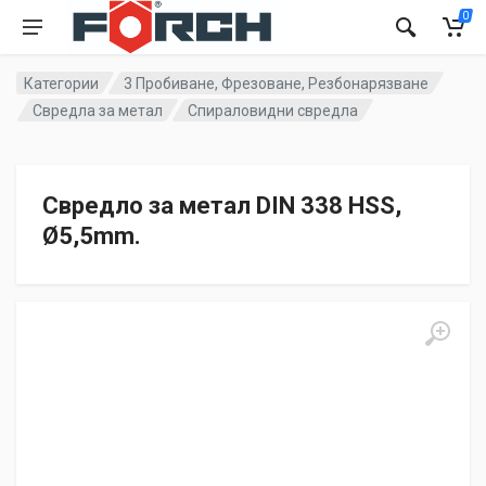
0
Категории
3 Пробиване, Фрезоване, Резбонарязване
Свредла за метал
Спираловидни свредла
Свредло за метал DIN 338 HSS,
Ø5,5mm.