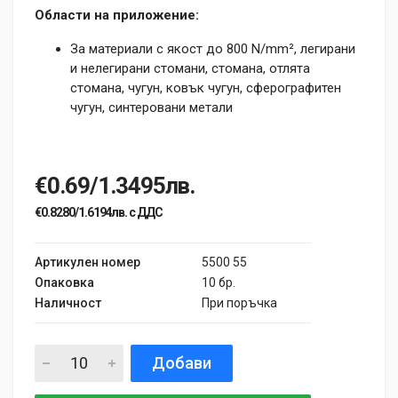
Области на приложение:
За материали с якост до 800 N/mm², легирани
и нелегирани стомани, стомана, отлята
стомана, чугун, ковък чугун, сферографитен
чугун, синтеровани метали
€0.69/1.3495лв.
€0.8280/1.6194лв. с ДДС
Артикулен номер
5500 55
Опаковка
10 бр.
Наличност
При поръчка
Добави