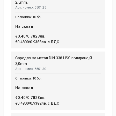
tincidunt ex semper sit amet. Nullam neque justo, sodales
2,5mm.
CHARGE TIME
1.08 h
5501 25
congue feugiat ac, facilisis a augue. Donec tempor sapien et
fringilla facilisis. Nam maximus consectetur diam. Nulla ut ex
WEIGHT
10 бр.
mollis, volutpat tellus vitae, accumsan ligula.
1.5 kg
На склад
Dimensions
Helena Garcia
€0.40/0.7823лв.
2 January, 2018
€0.4800/0.9388лв. с ДДС
LENGTH
99 mm
Duis ac lectus scelerisque quam blandit egestas. Pellentesque
Свредло за метал DIN 338 HSS полирано,Ø
WIDTH
hendrerit eros laoreet suscipit ultrices.
207 mm
3,0mm.
5501 30
HEIGHT
208 mm
(current)
1
2
3
4
9
10 бр.
На склад
Write A Review
€0.40/0.7823лв.
€0.4800/0.9388лв. с ДДС
Review Stars