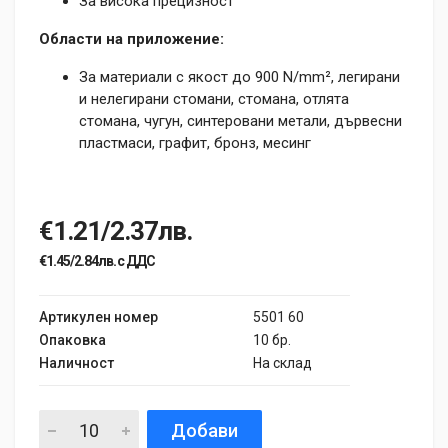
За висока прецизност
Области на приложение:
За материали с якост до 900 N/mm², легирани
и нелегирани стомани, стомана, отлята
стомана, чугун, синтеровани метали, дървесни
пластмаси, графит, бронз, месинг
€1.21/2.37лв.
€1.45/2.84лв. с ДДС
Артикулен номер
5501 60
Опаковка
10 бр.
Наличност
На склад
Добави