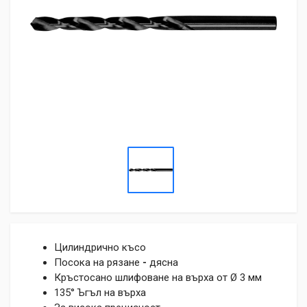
Цилиндрично късо
Посока на рязане
-
дясна
Кръстосано шлифоване на върха от Ø 3 мм
135° Ъгъл на върха