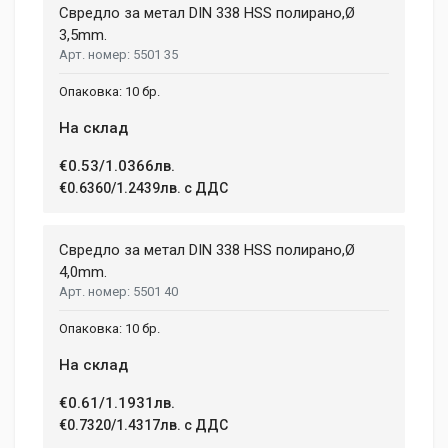
Свредло за метал DIN 338 HSS полирано,Ø
3,5mm.
5501 35
Your Name
10 бр.
На склад
Email Address
€0.53/1.0366лв.
€0.6360/1.2439лв. с ДДС
Your Review
Свредло за метал DIN 338 HSS полирано,Ø
4,0mm.
5501 40
10 бр.
На склад
€0.61/1.1931лв.
Post Your Review
€0.7320/1.4317лв. с ДДС