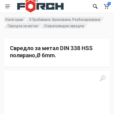
0
Категории
3 Пробиване, Фрезоване, Резбонарязване
Свредла за метал
Спираловидни свредла
Свредло за метал DIN 338 HSS
полирано,Ø 6mm.