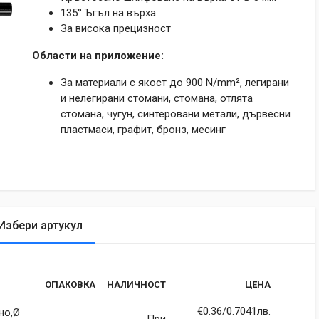
135° Ъгъл на върха
За висока прецизност
Области на приложение:
За материали с якост до 900 N/mm², легирани
и нелегирани стомани, стомана, отлята
стомана, чугун, синтеровани метали, дървесни
пластмаси, графит, бронз, месинг
Избери артукул
tic
ОПАКОВКА
НАЛИЧНОСТ
ЦЕНА
rdiet vitae sodales in, maximus ut lectus. Vivamus commodo
itur imperdiet ultrices fermentum.
€0.36/0.7041лв.
но,Ø