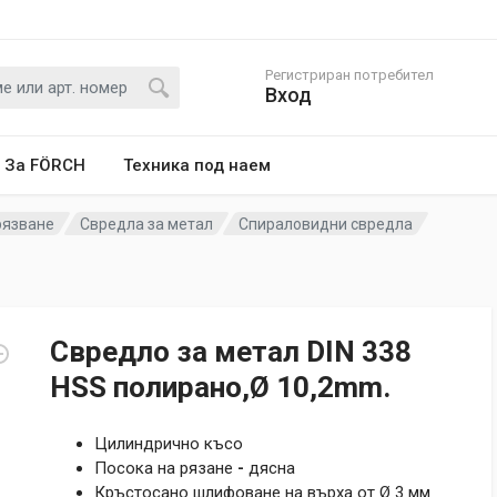
Регистриран потребител
Вход
За FÖRCH
Техника под наем
рязване
Свредла за метал
Спираловидни свредла
Свредло за метал DIN 338
HSS полирано,Ø 10,2mm.
Цилиндрично късо
Посока на рязане
-
дясна
Кръстосано шлифоване на върха от Ø 3 мм