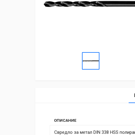
General
Samantha Smith
27 May, 2018
Material
Aluminium, Plas
ОПИСАНИЕ
Phasellus id mattis nulla. Mauris velit nisi, impe
scelerisque lacus, at porttitor dui iaculis id. Curab
Engine Type
Brushless
Свредло за метал DIN 338 HSS полира