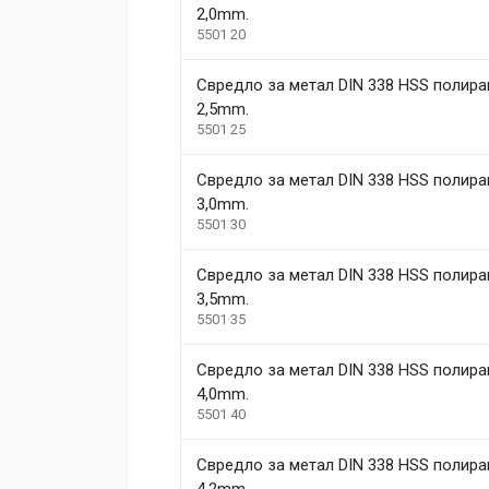
2,0mm.
Battery Voltage
18 V
5501 20
Adam Taylor
Battery Type
Li-lon
12 April, 2018
Свредло за метал DIN 338 HSS полира
Number of Speeds
2
Aenean non lorem nisl. Duis tempor sollicitudin or
2,5mm.
congue feugiat ac, facilisis a augue. Donec tempor
Charge Time
5501 25
1.08 h
ut ex mollis, volutpat tellus vitae, accumsan ligula.
Weight
1.5 kg
Свредло за метал DIN 338 HSS полира
3,0mm.
Helena Garcia
5501 30
Dimensions
2 January, 2018
Свредло за метал DIN 338 HSS полира
Duis ac lectus scelerisque quam blandit egestas. Pe
Length
99 mm
3,5mm.
5501 35
Width
207 mm
1
Height
208 mm
Свредло за метал DIN 338 HSS полира
4,0mm.
5501 40
Write A Review
Свредло за метал DIN 338 HSS полира