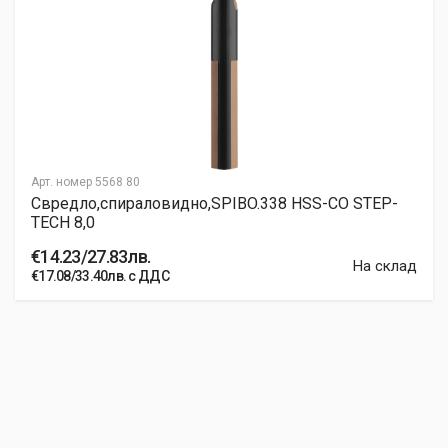
Арт. номер
5568 80
Свредло,спираловидно,SPIBO.338 HSS-CO STEP-
TECH 8,0
€14.23/27.83лв.
На склад
€17.08/33.40лв. с ДДС