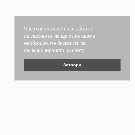
Чрез използването на сайта се
съгласявате, че ще използваме
необходимите бисквитки за
функционирането на сайта
Затвори
Контакти
Не се колебайте да се свържете с нас. Ще се радваме да
бъдем полезни.