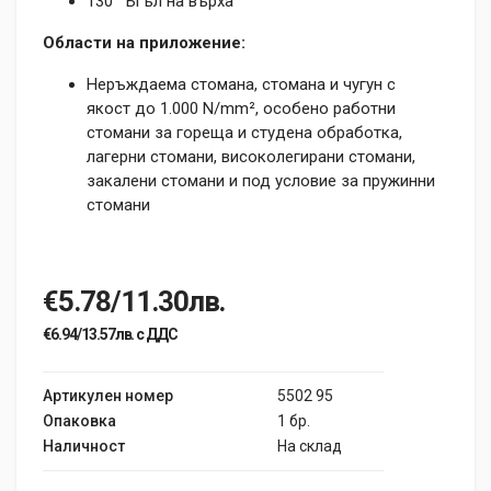
130° Ъгъл на върха
Области на приложение:
Неръждаема стомана, стомана и чугун с
якост до 1.000 N/mm², особено работни
стомани за гореща и студена обработка,
лагерни стомани, високолегирани стомани,
закалени стомани и под условие за пружинни
стомани
€5.78/11.30лв.
€6.94/13.57лв. с ДДС
Артикулен номер
5502 95
Опаковка
1 бр.
Наличност
На склад