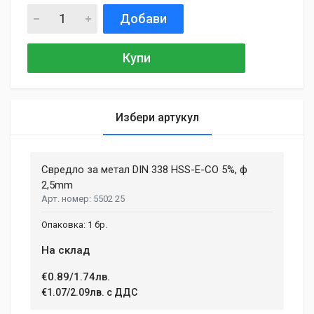
Добави
Купи
Избери артукул
General
Samantha Smith
27 May, 2018
Свредло за метал DIN 338 HSS-E-CO 5%, ф
MATERIAL
Aluminium, Plastic
2,5mm
Phasellus id mattis nulla. Mauris velit nisi, imperdiet vitae
5502 25
ENGINE TYPE
sodales in, maximus ut lectus. Vivamus commodo scelerisque
Brushless
lacus, at porttitor dui iaculis id. Curabitur imperdiet ultrices
1 бр.
fermentum.
BATTERY VOLTAGE
На склад
18 V
€0.89/1.74лв.
BATTERY TYPE
Adam Taylor
Li-lon
€1.07/2.09лв. с ДДС
12 April, 2018