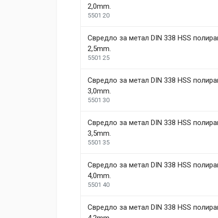
2,0mm.
Battery Voltage
18 V
5501 20
Adam Taylor
Battery Type
Li-lon
12 April, 2018
Свредло за метал DIN 338 HSS полира
Number of Speeds
2
Aenean non lorem nisl. Duis tempor sollicitudin or
2,5mm.
congue feugiat ac, facilisis a augue. Donec tempor
Charge Time
5501 25
1.08 h
ut ex mollis, volutpat tellus vitae, accumsan ligula.
Weight
1.5 kg
Свредло за метал DIN 338 HSS полира
3,0mm.
Helena Garcia
5501 30
Dimensions
2 January, 2018
Свредло за метал DIN 338 HSS полира
Duis ac lectus scelerisque quam blandit egestas. Pe
Length
99 mm
3,5mm.
5501 35
Width
207 mm
1
Height
208 mm
Свредло за метал DIN 338 HSS полира
4,0mm.
5501 40
Write A Review
Свредло за метал DIN 338 HSS полира