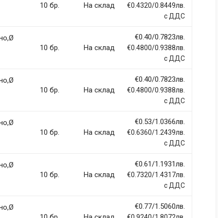
10 бр.
На склад
€0.4320/0.8449лв.
с ДДС
€0.40/0.7823лв.
но,Ø
ci, eget tincidunt ex semper sit amet. Nullam neque justo, sodales
10 бр.
На склад
€0.4800/0.9388лв.
 sapien et fringilla facilisis. Nam maximus consectetur diam. Nulla
с ДДС
€0.40/0.7823лв.
но,Ø
10 бр.
На склад
€0.4800/0.9388лв.
с ДДС
€0.53/1.0366лв.
но,Ø
llentesque hendrerit eros laoreet suscipit ultrices.
10 бр.
На склад
€0.6360/1.2439лв.
с ДДС
(current)
2
3
4
9
€0.61/1.1931лв.
но,Ø
10 бр.
На склад
€0.7320/1.4317лв.
с ДДС
€0.77/1.5060лв.
но,Ø
10 бр.
На склад
€0.9240/1.8072лв.