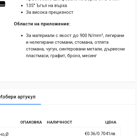
135° Ъгъл на върха
За висока прецизност
Области на приложение:
За материали с якост до 900 N/mm², легирани
и нелегирани стомани, стомана, отлята
стомана, чугун, синтеровани метали, дървесни
пластмаси, графит, бронз, месинг
Избери артукул
tic
ОПАКОВКА
НАЛИЧНОСТ
ЦЕНА
rdiet vitae sodales in, maximus ut lectus. Vivamus commodo
itur imperdiet ultrices fermentum.
€0.36/0.7041лв.
но,Ø