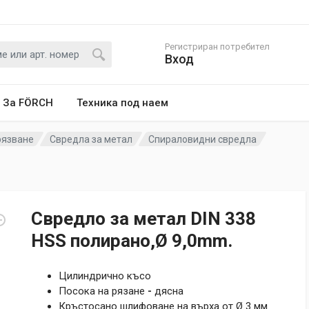
Регистриран потребител
Вход
За FÖRCH
Техника под наем
рязване
Свредла за метал
Спираловидни свредла
Свредло за метал DIN 338
HSS полирано,Ø 9,0mm.
Цилиндрично късо
Посока на рязане
-
дясна
Кръстосано шлифоване на върха от Ø 3 мм