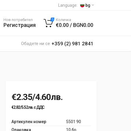
Language:
bg
Нов потребител
Количка
0
Регистрация
€0.00 / BGN0.00
+359 (2) 981 2841
Обадете ни се
€2.35/4.60лв.
€2.82/5.52лв. с ДДС
Артикулен номер
5501 90
Опаковка
10 бр.