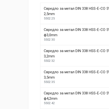
Phasellus id mattis nulla. Mauris velit nisi, impe
scelerisque lacus, at porttitor dui iaculis id. Curab
Engine Type
Brushless
Свредло за метал DIN 338 HSS-E-CO 5
2,5mm
Battery Voltage
18 V
5502 25
Adam Taylor
Battery Type
Li-lon
12 April, 2018
Свредло за метал DIN 338 HSS-E-CO 5
Number of Speeds
2
Aenean non lorem nisl. Duis tempor sollicitudin or
ф3,0mm
congue feugiat ac, facilisis a augue. Donec tempor
Charge Time
5502 30
1.08 h
ut ex mollis, volutpat tellus vitae, accumsan ligula.
Weight
1.5 kg
Свредло за метал DIN 338 HSS-E-CO 5
3,2mm
Helena Garcia
5502 32
Dimensions
2 January, 2018
Свредло за метал DIN 338 HSS-E-CO 5
Duis ac lectus scelerisque quam blandit egestas. Pe
Length
99 mm
3,5mm
5502 35
Width
207 mm
1
Height
208 mm
Свредло за метал DIN 338 HSS-E-CO 5
ф4,2mm
5502 42
Write A Review