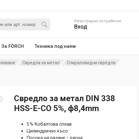
Регистриран потребител
Вход
За FÖRCH
Техника под наем
рязване
Свредла за метал
Спираловидни свредла
Свредло за метал DIN 338
HSS-E-CO 5%, ф8,4mm
5 % Кобалтова сплав
Цилиндрично късо
Посока на рязане
-
дясна