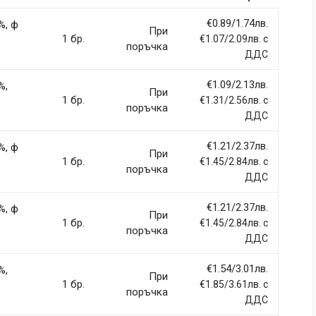
rdiet vitae sodales in, maximus ut lectus. Vivamus commodo
itur imperdiet ultrices fermentum.
€0.89/1.74лв.
%, ф
При
1 бр.
€1.07/2.09лв. с
поръчка
ДДС
€1.09/2.13лв.
%,
При
ci, eget tincidunt ex semper sit amet. Nullam neque justo, sodales
1 бр.
€1.31/2.56лв. с
поръчка
 sapien et fringilla facilisis. Nam maximus consectetur diam. Nulla
ДДС
€1.21/2.37лв.
%, ф
При
1 бр.
€1.45/2.84лв. с
поръчка
ДДС
€1.21/2.37лв.
%, ф
llentesque hendrerit eros laoreet suscipit ultrices.
При
1 бр.
€1.45/2.84лв. с
поръчка
ДДС
(current)
2
3
4
9
€1.54/3.01лв.
%,
При
1 бр.
€1.85/3.61лв. с
поръчка
ДДС