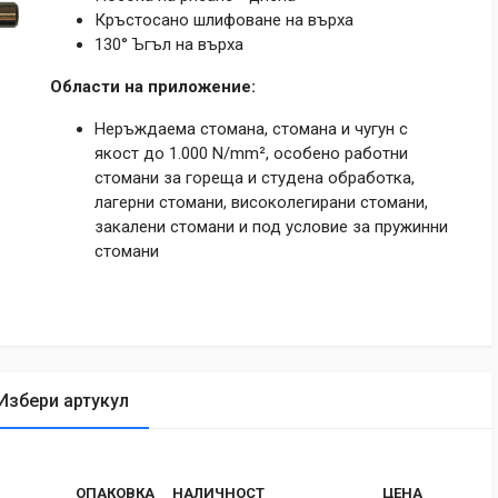
Кръстосано шлифоване на върха
130° Ъгъл на върха
Области на приложение:
Неръждаема стомана, стомана и чугун с
якост до 1.000 N/mm², особено работни
стомани за гореща и студена обработка,
лагерни стомани, високолегирани стомани,
закалени стомани и под условие за пружинни
стомани
Избери артукул
tic
ОПАКОВКА
НАЛИЧНОСТ
ЦЕНА