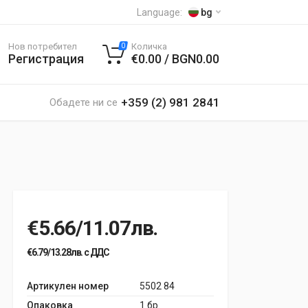
Language:
bg
Нов потребител
Количка
0
Регистрация
€0.00 / BGN0.00
+359 (2) 981 2841
Обадете ни се
€5.66/11.07лв.
€6.79/13.28лв. с ДДС
Артикулен номер
5502 84
Опаковка
1 бр.