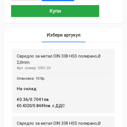
Купи
Избери артукул
General
Samantha Smith
27 May, 2018
Свредло за метал DIN 338 HSS полирано,Ø
MATERIAL
Aluminium, Plastic
2,0mm.
Phasellus id mattis nulla. Mauris velit nisi, imperdiet vitae
5501 20
ENGINE TYPE
sodales in, maximus ut lectus. Vivamus commodo scelerisque
Brushless
lacus, at porttitor dui iaculis id. Curabitur imperdiet ultrices
10 бр.
fermentum.
BATTERY VOLTAGE
На склад
18 V
€0.36/0.7041лв.
BATTERY TYPE
Adam Taylor
Li-lon
€0.4320/0.8449лв. с ДДС
12 April, 2018
NUMBER OF SPEEDS
2
Aenean non lorem nisl. Duis tempor sollicitudin orci, eget
Свредло за метал DIN 338 HSS полирано,Ø