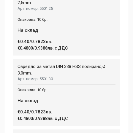
tincidunt ex semper sit amet. Nullam neque justo, sodales
2,5mm.
CHARGE TIME
1.08 h
5501 25
congue feugiat ac, facilisis a augue. Donec tempor sapien et
fringilla facilisis. Nam maximus consectetur diam. Nulla ut ex
WEIGHT
10 бр.
mollis, volutpat tellus vitae, accumsan ligula.
1.5 kg
На склад
Dimensions
Helena Garcia
€0.40/0.7823лв.
2 January, 2018
€0.4800/0.9388лв. с ДДС
LENGTH
99 mm
Duis ac lectus scelerisque quam blandit egestas. Pellentesque
Свредло за метал DIN 338 HSS полирано,Ø
WIDTH
hendrerit eros laoreet suscipit ultrices.
207 mm
3,0mm.
5501 30
HEIGHT
208 mm
(current)
1
2
3
4
9
10 бр.
На склад
Write A Review
€0.40/0.7823лв.
€0.4800/0.9388лв. с ДДС
Review Stars