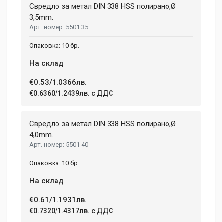
Свредло за метал DIN 338 HSS полирано,Ø
3,5mm.
5501 35
Your Name
10 бр.
На склад
Email Address
€0.53/1.0366лв.
€0.6360/1.2439лв. с ДДС
Your Review
Свредло за метал DIN 338 HSS полирано,Ø
4,0mm.
5501 40
10 бр.
На склад
€0.61/1.1931лв.
Post Your Review
€0.7320/1.4317лв. с ДДС