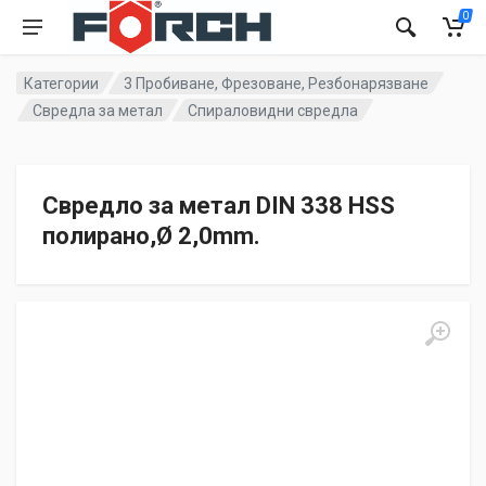
0
Категории
3 Пробиване, Фрезоване, Резбонарязване
Свредла за метал
Спираловидни свредла
Свредло за метал DIN 338 HSS
полирано,Ø 2,0mm.