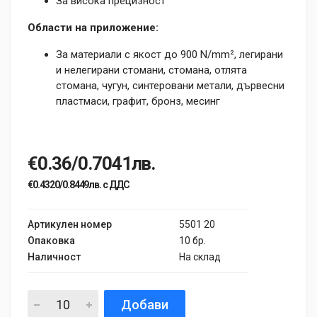
За висока прецизност
Области на приложение:
За материали с якост до 900 N/mm², легирани
и нелегирани стомани, стомана, отлята
стомана, чугун, синтеровани метали, дървесни
пластмаси, графит, бронз, месинг
€0.36/0.7041лв.
€0.4320/0.8449лв. с ДДС
Артикулен номер
5501 20
Опаковка
10 бр.
Наличност
На склад
Добави