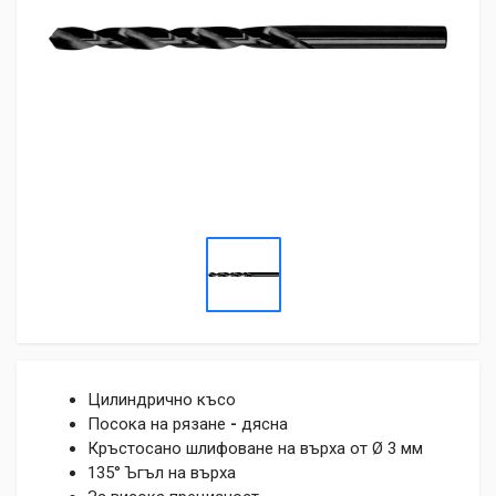
Цилиндрично късо
Посока на рязане
-
дясна
Кръстосано шлифоване на върха от Ø 3 мм
135° Ъгъл на върха