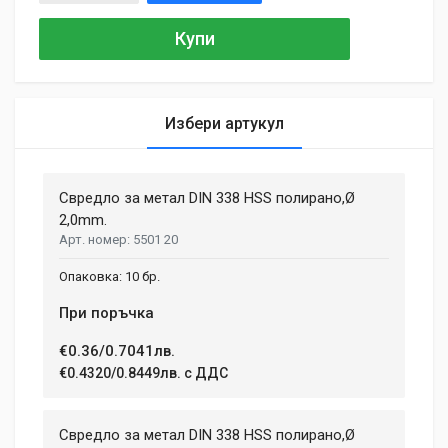
Купи
Избери артукул
General
Samantha Smith
27 May, 2018
Свредло за метал DIN 338 HSS полирано,Ø
MATERIAL
Aluminium, Plastic
2,0mm.
Phasellus id mattis nulla. Mauris velit nisi, imperdiet vitae
5501 20
ENGINE TYPE
sodales in, maximus ut lectus. Vivamus commodo scelerisque
Brushless
lacus, at porttitor dui iaculis id. Curabitur imperdiet ultrices
10 бр.
fermentum.
BATTERY VOLTAGE
При поръчка
18 V
€0.36/0.7041лв.
BATTERY TYPE
Adam Taylor
Li-lon
€0.4320/0.8449лв. с ДДС
12 April, 2018
NUMBER OF SPEEDS
2
Aenean non lorem nisl. Duis tempor sollicitudin orci, eget
Свредло за метал DIN 338 HSS полирано,Ø