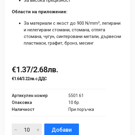
За висока прецизност
Области на приложение:
За материали с якост до 900 N/mm², легирани
и нелегирани стомани, стомана, отлята
стомана, чугун, синтеровани метали, дървесни
пластмаси, графит, бронз, месинг
€1.37/2.68лв.
€1.64/3.22лв. с ДДС
Артикулен номер
5501 61
Опаковка
10 бр.
Наличност
При поръчка
Добави