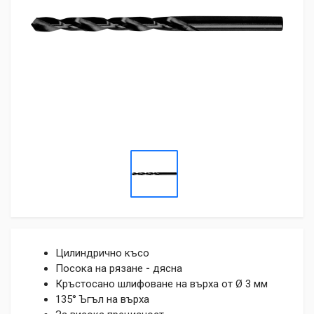
Цилиндрично късо
Посока на рязане
-
дясна
Кръстосано шлифоване на върха от Ø 3 мм
135° Ъгъл на върха