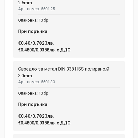
tincidunt ex semper sit amet. Nullam neque justo, sodales
2,5mm.
CHARGE TIME
1.08 h
5501 25
congue feugiat ac, facilisis a augue. Donec tempor sapien et
fringilla facilisis. Nam maximus consectetur diam. Nulla ut ex
WEIGHT
10 бр.
mollis, volutpat tellus vitae, accumsan ligula.
1.5 kg
При поръчка
Dimensions
Helena Garcia
€0.40/0.7823лв.
2 January, 2018
€0.4800/0.9388лв. с ДДС
LENGTH
99 mm
Duis ac lectus scelerisque quam blandit egestas. Pellentesque
Свредло за метал DIN 338 HSS полирано,Ø
WIDTH
hendrerit eros laoreet suscipit ultrices.
207 mm
3,0mm.
5501 30
HEIGHT
208 mm
(current)
1
2
3
4
9
10 бр.
При поръчка
Write A Review
€0.40/0.7823лв.
€0.4800/0.9388лв. с ДДС
Review Stars