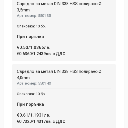
Свредло за метал DIN 338 HSS полирано,Ø
3,5mm.
5501 35
Your Name
10 бр.
При поръчка
Email Address
€0.53/1.0366лв.
€0.6360/1.2439лв. с ДДС
Your Review
Свредло за метал DIN 338 HSS полирано,Ø
4,0mm.
5501 40
10 бр.
При поръчка
€0.61/1.1931лв.
Post Your Review
€0.7320/1.4317лв. с ДДС