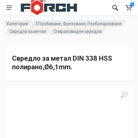
0
Категории
3 Пробиване, Фрезоване, Резбонарязване
Свредла за метал
Спираловидни свредла
Свредло за метал DIN 338 HSS
полиранo,Ø6,1mm.